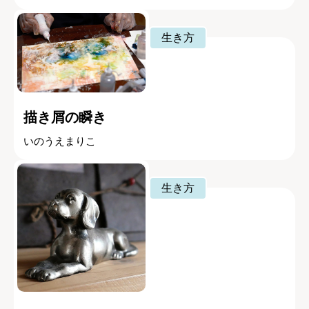
生き方
描き屑の瞬き
いのうえまりこ
生き方