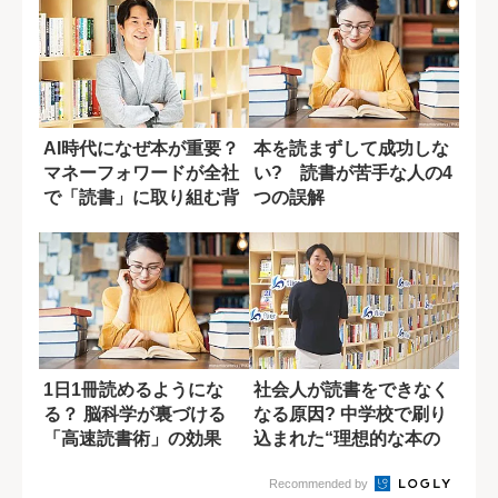
AI時代になぜ本が重要？
本を読まずして成功しな
マネーフォワードが全社
い? 読書が苦手な人の4
で「読書」に取り組む背
つの誤解
景
1日1冊読めるようにな
社会人が読書をできなく
る？ 脳科学が裏づける
なる原因? 中学校で刷り
「高速読書術」の効果
込まれた“理想的な本の
読み方”
Recommended by