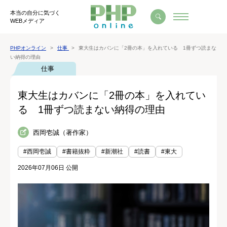
本当の自分に気づく
WEBメディア
PHPオンライン
仕事
東大生はカバンに「2冊の本」を入れている 1冊ずつ読まな
い納得の理由
仕事
東大生はカバンに「2冊の本」を入れてい
る 1冊ずつ読まない納得の理由
西岡壱誠（著作家）
#西岡壱誠
#書籍抜粋
#新潮社
#読書
#東大
2026年07月06日 公開