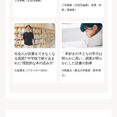
三宅香帆（文芸評論家)
三宅香帆（文芸評論家)、魚豊（作
家／漫画家）
社会人が読書をできなくな
「本好きの子どもの学力は
る原因? 中学校で刷り込ま
明らかに高い」調査が明ら
れた“理想的な本の読み方”
かにした読書の効果
大賀康史（フライヤーCEO）
川島隆太（東北大学教授・医学博
士）