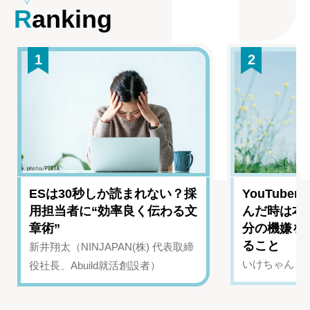
Ranking
1
2
ESは30秒しか読まれない？採
YouTub
用担当者に“効率良く伝わる文
んだ時は本
章術”
分の機嫌を
ること
新井翔太（NINJAPAN(株) 代表取締
いけちゃん（Yo
役社長、Abuild就活創設者）