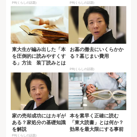
PR(くらしの話題)
PR(くらしの話題)
東大生が編み出した「本
お墓の撤去にいくらかか
を圧倒的に読みやすくす
る？墓じまい費用
る」方法 装丁読みとは
何か？
PR(くらしの話題)
家の売却成功にはカギが
本を素早く正確に読む
ある？家処分の基礎知識
「東大読書」とは何か？
を解説
効果を最大限にする事前
準備
PR(くらしの話題)