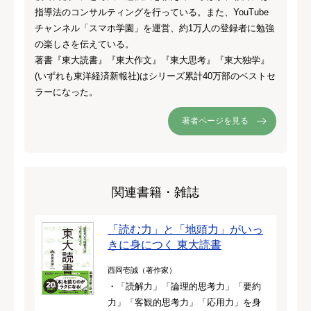
指導法のコンサルティングを行っている。また、YouTube
チャンネル「スマホ学園」を運営、約1万人の登録者に勉強
の楽しさを伝えている。
著書『東大読書』『東大作文』『東大思考』『東大独学』
(いずれも東洋経済新報社)はシリーズ累計40万部のベストセ
ラーになった。
著者ページを見る
関連書籍・雑誌
「読む力」と「地頭力」がいっ
きに身につく 東大読書
西岡壱誠（著作家）
・「読解力」「論理的思考力」「要約
力」「客観的思考力」「応用力」を身