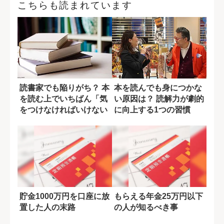
こちらも読まれています
読書家でも陥りがち？ 本
本を読んでも身につかな
を読む上でいちばん「気
い原因は？ 読解力が劇的
をつけなければいけない
に向上する1つの習慣
こと」
【KINOF...
貯金1000万円を口座に放
もらえる年金25万円以下
置した人の末路
の人が知るべき事