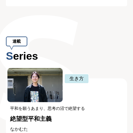
連載
Series
生き方
平和を願うあまり、思考の沼で絶望する
絶望型平和主義
なかむた