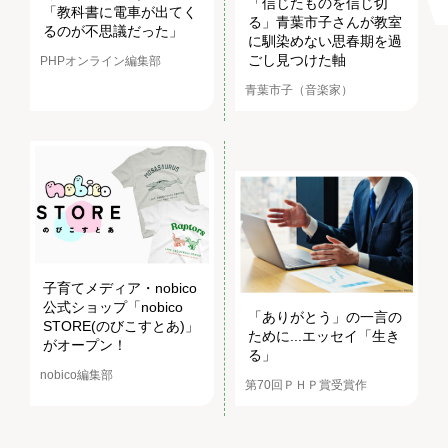
「信じたものを信じ切
「教科書に電車が出てく
る」青葉市子さんが教室
るのが不思議だった」
に馴染めない思春期を過
ごし見つけた軸
PHPオンライン編集部
青葉市子（音楽家）
子育てメディア・nobico
公式ショップ「nobico
「ありがとう」の一言の
STORE(のびこすとあ)」
ために...エッセイ「生き
がオープン！
る」
nobico編集部
第70回ＰＨＰ賞受賞作