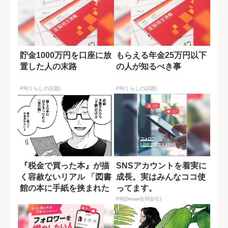
貯金1000万円を口座に放
もらえる年金25万円以下
置した人の末路
の人が知るべき事
PR(くらしの話題)
PR(くらしの話題)
『税金で買った本』が描
SNSアカウントを着実に
く容赦ないリアル 「図書
成長。実はみんなココ使
館の本に手紙を挟まれた
ってます。
ら困る！」
PR(Dreaw合同会社)