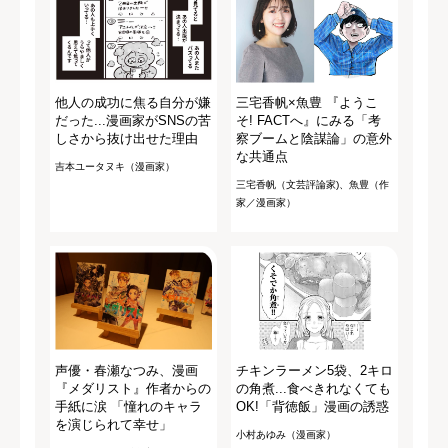
他人の成功に焦る自分が嫌
三宅香帆×魚豊 『ようこ
だった...漫画家がSNSの苦
そ! FACTへ』にみる「考
しさから抜け出せた理由
察ブームと陰謀論」の意外
な共通点
吉本ユータヌキ（漫画家）
三宅香帆（文芸評論家)、魚豊（作
家／漫画家）
声優・春瀬なつみ、漫画
チキンラーメン5袋、2キロ
『メダリスト』作者からの
の角煮...食べきれなくても
手紙に涙 「憧れのキャラ
OK!「背徳飯」漫画の誘惑
を演じられて幸せ」
小村あゆみ（漫画家）