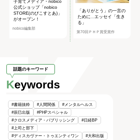
子育てメディア・nobico
公式ショップ「nobico
「ありがとう」の一言の
STORE(のびこすとあ)」
ために...エッセイ「生き
がオープン！
る」
nobico編集部
第70回ＰＨＰ賞受賞作
話題のキーワード
Keywords
#書籍抜粋
#人間関係
#メンタルヘルス
#辰巳出版
#PHPスペシャル
#クロスメディア・パブリッシング
#日経BP
#上司と部下
#ディスカヴァー・トゥエンティワン
#大和出版