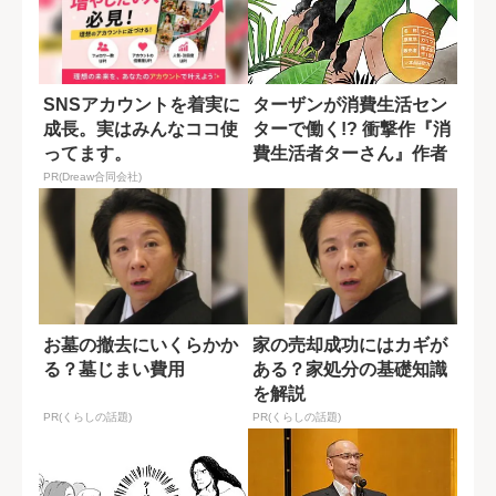
SNSアカウントを着実に
ターザンが消費生活セン
成長。実はみんなココ使
ターで働く!? 衝撃作『消
ってます。
費生活者ターさん』作者
に話を聞...
PR(Dreaw合同会社)
お墓の撤去にいくらかか
家の売却成功にはカギが
る？墓じまい費用
ある？家処分の基礎知識
を解説
PR(くらしの話題)
PR(くらしの話題)