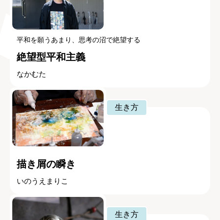
平和を願うあまり、思考の沼で絶望する
絶望型平和主義
なかむた
生き方
描き屑の瞬き
いのうえまりこ
生き方