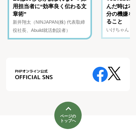
用担当者に“効率良く伝わる文
んだ時は本
章術”
分の機嫌を
ること
新井翔太（NINJAPAN(株) 代表取締
いけちゃん（Yo
役社長、Abuild就活創設者）
ページの
トップへ