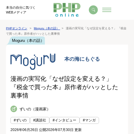
本当の自分に気づく
WEBメディア
PHPオンライン
Moguru（本の話）
漫画の実写化「なぜ設定を変える？」 『税金
で買った本』原作者がハッとした裏事情
Moguru（本の話）
漫画の実写化「なぜ設定を変える？」
『税金で買った本』原作者がハッとした
裏事情
ずいの（漫画家）
#ずいの
#講談社
#インタビュー
#マンガ
2026年06月26日 公開
2026年07月30日 更新