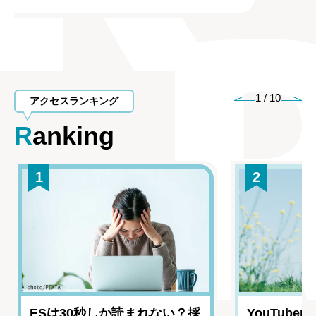
1
/
10
アクセスランキング
Ranking
1
2
ESは30秒しか読まれない？採
YouTub