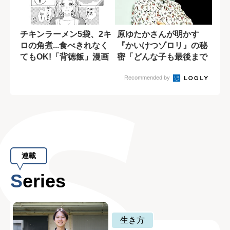
チキンラーメン5袋、2キ
原ゆたかさんが明かす
ロの角煮...食べきれなく
『かいけつゾロリ』の秘
てもOK!「背徳飯」漫画
密「どんな子も最後まで
の誘惑
読みたくなる」
Recommended by
連載
Series
生き方