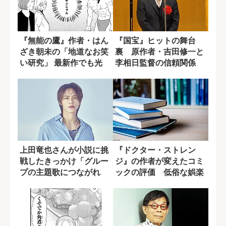
『無能の鷹』作者・はん
『国宝』ヒットの舞台
ざき朝未の「地道なお笑
裏 原作者・吉田修一と
い研究」 最新作でも光
李相日監督の信頼関係
る“逆張り思考...
【野間出版文化賞受...
上田竜也さんが小説に挑
『ドクター・ストレン
戦したきっかけ「グルー
ジ』の作者が変えたコミ
プの主題歌につながれ
ックの評価 低俗な娯楽
ば...」
から読書の入り口...