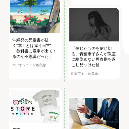
沖縄発の児童書が描
く“本土とは違う日常”
「信じたものを信じ切
「教科書に電車が出てく
る」青葉市子さんが教室
るのが不思議だった」
に馴染めない思春期を過
ごし見つけた軸
PHPオンライン編集部
青葉市子（音楽家）