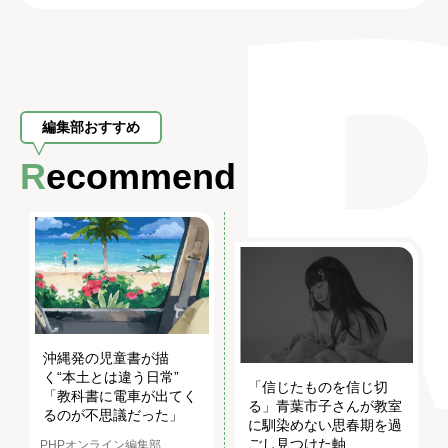
編集部おすすめ
Recommend
沖縄発の児童書が描
く“本土とは違う日常”
「信じたものを信じ切
「教科書に電車が出てく
る」青葉市子さんが教室
るのが不思議だった」
に馴染めない思春期を過
ごし見つけた軸
PHPオンライン編集部