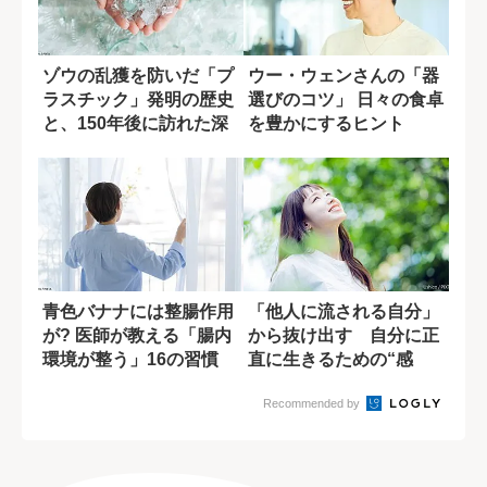
ゾウの乱獲を防いだ「プ
ウー・ウェンさんの「器
ラスチック」発明の歴史
選びのコツ」 日々の食卓
と、150年後に訪れた深
を豊かにするヒント
刻な問題
青色バナナには整腸作用
「他人に流される自分」
が? 医師が教える「腸内
から抜け出す 自分に正
環境が整う」16の習慣
直に生きるための“感
性”の育て方
Recommended by