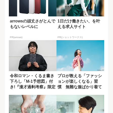
arrowsの頑丈さがとんで
1日だけ働きたい、を叶
もないレベルに
える求人サイト
PR(arrows)
PR(ショットワークス)
令和ロマン・くるま書き
プロが教える「ファッシ
下ろし「M-1予想図」付
ョンが楽しくなる」習
き!『漫才過剰考察』限定
慣 無難な服ばかり着て
ブックカバ...
いない？