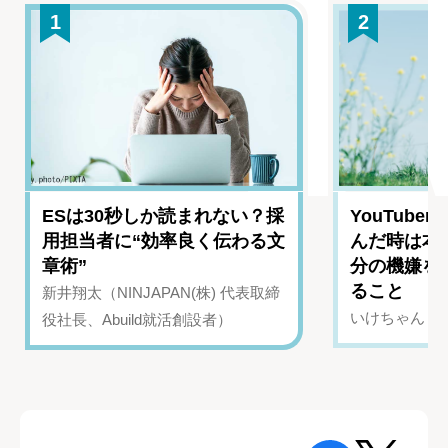
1
2
ESは30秒しか読まれない？採
YouTub
用担当者に“効率良く伝わる文
んだ時は本
章術”
分の機嫌を
ること
新井翔太（NINJAPAN(株) 代表取締
いけちゃん（Yo
役社長、Abuild就活創設者）