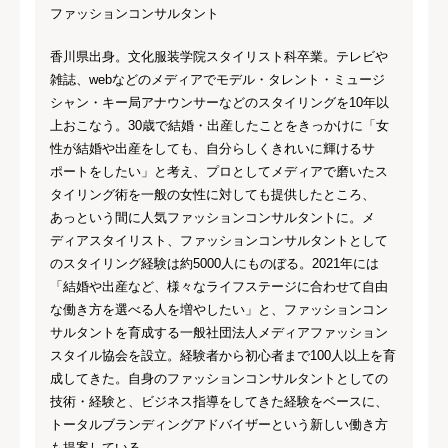
ファッションコンサルタント
香川県出身。文化服装学院スタイリスト科卒業。テレビや
雑誌、webなどのメディアでモデル・タレント・ミュージ
シャン・キー局アナウンサーなどのスタイリングを10年以
上おこなう。30歳で結婚・出産したことをきっかけに「女
性が結婚や出産をしても、自分らしくきれいに輝けるサ
ポートをしたい」と考え、プロとしてメディアで磨いたス
タイリング術を一般の女性に対しても提供したところ、
あっという間に人気ファッションコンサルタントに。メ
ディアスタイリスト、ファッションコンサルタントとして
のスタイリング経験は約5000人にものぼる。2021年には
「結婚や出産など、様々なライフステージに合わせて自由
な働き方を選べる人を増やしたい」と、ファッションコン
サルタントを育成する一般社団法人メディアファッション
スタイル協会を設立。経験者から初心者まで100人以上を育
成してきた。自身のファッションコンサルタントとしての
技術・経験と、ビジネス指導をしてきた経験をベースに、
トータルブランディングアドバイザーという新しい働き方
も提案している。