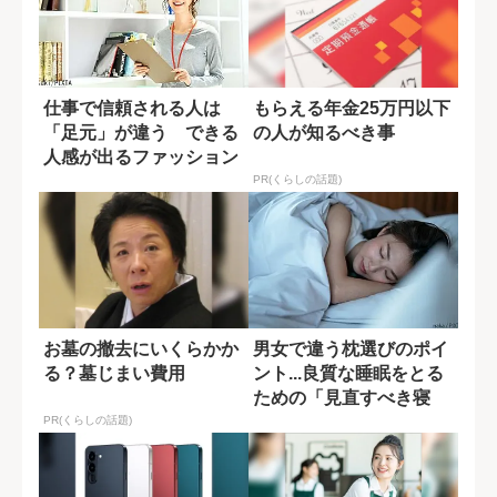
仕事で信頼される人は
もらえる年金25万円以下
「足元」が違う できる
の人が知るべき事
人感が出るファッション
の秘訣
PR(くらしの話題)
お墓の撤去にいくらかか
男女で違う枕選びのポイ
る？墓じまい費用
ント...良質な睡眠をとる
ための「見直すべき寝
具」
PR(くらしの話題)