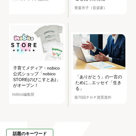
青葉市子（音楽家）
子育てメディア・nobico
公式ショップ「nobico
「ありがとう」の一言の
STORE(のびこすとあ)」
ために...エッセイ「生き
がオープン！
る」
nobico編集部
第70回ＰＨＰ賞受賞作
話題のキーワード