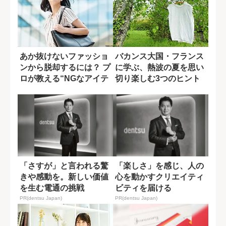
あか抜けないファッショ
バカンス大国・フランス
ンから脱却するには？ プ
に学ぶ、熱波の夏を思い
ロが教える“NGなアイテ
切り楽しむ3つのヒント
ム”
「さすが」と言われる驚
「楽しさ」を感じ、人の
きや感動を。新しい価値
心を動かすクリエイティ
を生む電通の挑戦
ビティを届ける
PR(dentsu Japan)
PR(dentsu Japan)