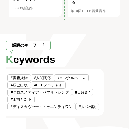
る」
nobico編集部
第70回ＰＨＰ賞受賞作
話題のキーワード
Keywords
#書籍抜粋
#人間関係
#メンタルヘルス
#辰巳出版
#PHPスペシャル
#クロスメディア・パブリッシング
#日経BP
#上司と部下
#ディスカヴァー・トゥエンティワン
#大和出版