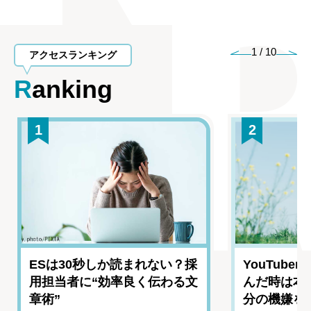
1
/
10
アクセスランキング
Ranking
1
2
ESは30秒しか読まれない？採
YouTub
用担当者に“効率良く伝わる文
んだ時は本
章術”
分の機嫌を