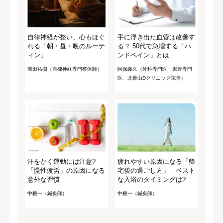
自律神経が整い、心もほぐ
手に浮き出た血管は改善す
れる「朝・昼・晩のルーテ
る？ 50代で急増する「ハ
ィン」
ンドベイン」とは
前田祐樹（自律神経専門整体師）
阿保義久（外科専門医・脈管専門
医、北青山Dクリニック院長）
汗をかく運動には注意?
疲れやすい原因になる「帰
「慢性疲労」の原因になる
宅後の過ごし方」 ベスト
意外な習慣
な入浴のタイミングは?
中根一（鍼灸師）
中根一（鍼灸師）