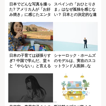
日本でどんな写真を撮っ
スペインの「おひとりさ
た? アメリカ人が「お好
ま」はなぜ孤独を感じな
み焼き」に感じたエンタ
い？ 日本との決定的な違
メ性
い
日本の子育ては頑張りす
シャーロック・ホームズ
ぎ? 中国で学んだ、堂々
のモデルは、実在のスコ
と「やらない」と言える
ットランド人医師...な
文化
ぜ、初対面な...