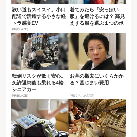
狭い道もスイスイ。小口
着てみたら「安っぽい
配送で活躍する小さな軽
服」を避けるには？ 高見
トラ感覚EV
えする服を選ぶ１つのポ
イント
PR(BLAZE)
転倒リスクが低く安心。
お墓の撤去にいくらかか
免許返納後も乗れる4輪
る？墓じまい費用
シニアカー
PR(BLAZE)
PR(くらしの話題)