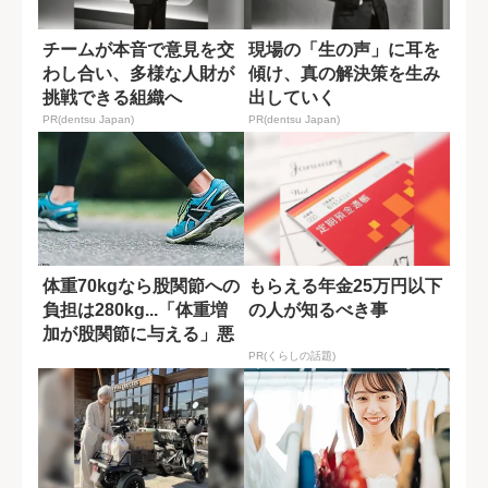
チームが本音で意見を交
現場の「生の声」に耳を
わし合い、多様な人財が
傾け、真の解決策を生み
挑戦できる組織へ
出していく
PR(dentsu Japan)
PR(dentsu Japan)
体重70kgなら股関節への
もらえる年金25万円以下
負担は280kg...「体重増
の人が知るべき事
加が股関節に与える」悪
影...
PR(くらしの話題)