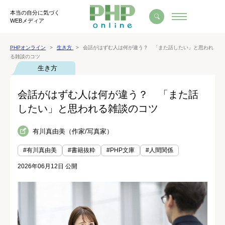
本当の自分に気づく
WEBメディア
PHPオンライン
生き方
会話がはずむ人は何が違う？ 「また話したい」と思われ
る雑談のコツ
生き方
会話がはずむ人は何が違う？ 「また話
したい」と思われる雑談のコツ
有川真由美（作家/写真家）
#有川真由美
#書籍抜粋
#PHP文庫
#人間関係
2026年06月12日 公開