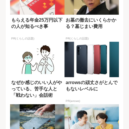
もらえる年金25万円以下
お墓の撤去にいくらかか
の人が知るべき事
る？墓じまい費用
PR(くらしの話題)
PR(くらしの話題)
なぜか感じのいい人がや
arrowsの頑丈さがとんで
っている、苦手な人と
もないレベルに
「戦わない」会話術
PR(arrows)