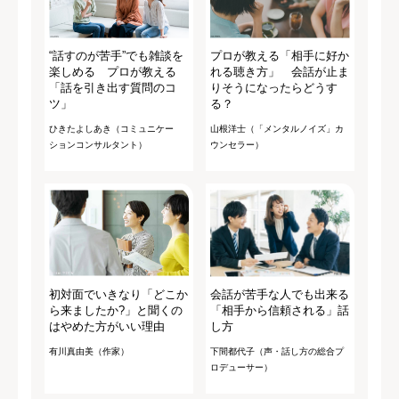
“話すのが苦手”でも雑談を
プロが教える「相手に好か
楽しめる プロが教える
れる聴き方」 会話が止ま
「話を引き出す質問のコ
りそうになったらどうす
ツ」
る？
ひきたよしあき（コミュニケー
山根洋士（「メンタルノイズ」カ
ションコンサルタント）
ウンセラー）
初対面でいきなり「どこか
会話が苦手な人でも出来る
ら来ましたか?」と聞くの
「相手から信頼される」話
はやめた方がいい理由
し方
有川真由美（作家）
下間都代子（声・話し方の総合プ
ロデューサー）