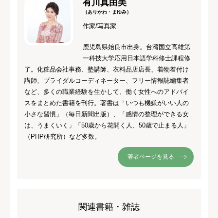
有川真由美
（ありかわ・まゆみ）
作家/写真家
鹿児島県始良市出身。台湾国立高雄第
一科技大学応用日本語学科修士課程修
了。化粧品会社事務、塾講師、衣料品店店長、着物着付け
講師、ブライダルコーディネーター、フリー情報誌編集者
など、多くの職業経験を生かして、働く女性へのアドバイ
スをまとめた書籍を刊行。著書は「いつも機嫌がいい人の
小さな習慣」（毎日新聞出版）、「感情の整理ができる女
は、うまくいく」「50歳から花開く人、50歳で止まる人」
（PHP研究所）など多数。
著者ページを見る
関連書籍・雑誌