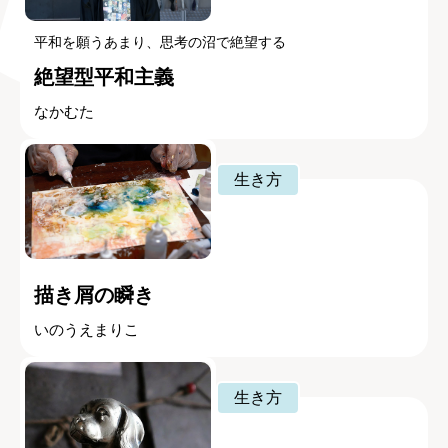
平和を願うあまり、思考の沼で絶望する
絶望型平和主義
なかむた
生き方
描き屑の瞬き
いのうえまりこ
生き方