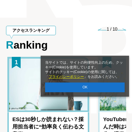
1
/
10
アクセスランキング
Ranking
1
2
当サイトでは、サイトの利便性向上のため、クッ
キー(Cookie)を使用しています。
サイトのクッキー(Cookie)の使用に関しては、
「
プライバシーポリシー
」をお読みください。
OK
ESは30秒しか読まれない？採
YouTub
用担当者に“効率良く伝わる文
んだ時は本