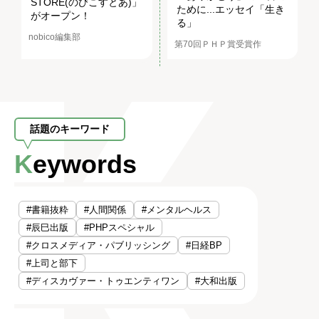
STORE(のびこすとあ)」
ために...エッセイ「生き
がオープン！
る」
nobico編集部
第70回ＰＨＰ賞受賞作
話題のキーワード
Keywords
#書籍抜粋
#人間関係
#メンタルヘルス
#辰巳出版
#PHPスペシャル
#クロスメディア・パブリッシング
#日経BP
#上司と部下
#ディスカヴァー・トゥエンティワン
#大和出版