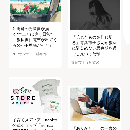
沖縄発の児童書が描
く“本土とは違う日常”
「信じたものを信じ切
「教科書に電車が出てく
る」青葉市子さんが教室
るのが不思議だった」
に馴染めない思春期を過
ごし見つけた軸
PHPオンライン編集部
青葉市子（音楽家）
子育てメディア・nobico
公式ショップ「nobico
「ありがとう」の一言の