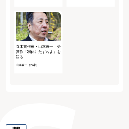
直木賞作家・山本兼一 受
賞作『利休にたずねよ』を
語る
山本兼一（作家）
連載