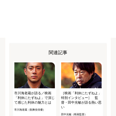
関連記事
市川海老蔵が語る／映画
［映画「利休にたずねよ」
「利休にたずねよ」で演じ
特別インタビュー］ 監
て感じた利休の魅力とは
督・田中光敏が語る熱い思
い
市川海老蔵（歌舞伎俳優）
田中光敏（映画監督）