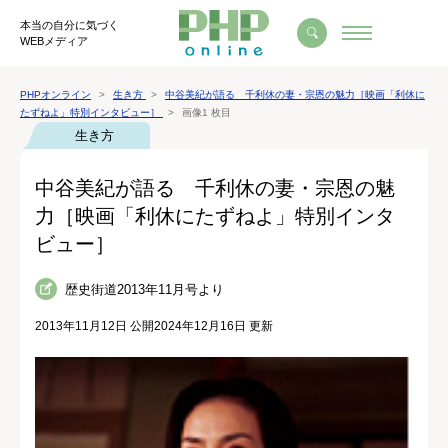
本当の自分に気づく
WEBメディア
PHPオンライン
生き方
中谷美紀が語る 千利休の妻・宗恩の魅力［映画「利休に
たずねよ」特別インタビュー］
画像1 枚目
生き方
中谷美紀が語る 千利休の妻・宗恩の魅
力［映画「利休にたずねよ」特別インタ
ビュー］
歴史街道2013年11月号より
2013年11月12日 公開
2024年12月16日 更新