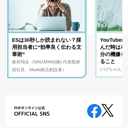
ESは30秒しか読まれない？採
YouTub
用担当者に“効率良く伝わる文
んだ時は本
章術”
分の機嫌を
ること
新井翔太（NINJAPAN(株) 代表取締
いけちゃん（Yo
役社長、Abuild就活創設者）