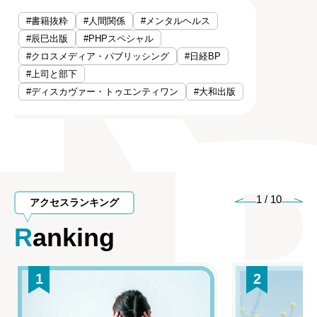
#書籍抜粋
#人間関係
#メンタルヘルス
#辰巳出版
#PHPスペシャル
#クロスメディア・パブリッシング
#日経BP
#上司と部下
#ディスカヴァー・トゥエンティワン
#大和出版
1
/
10
アクセスランキング
Ranking
1
2