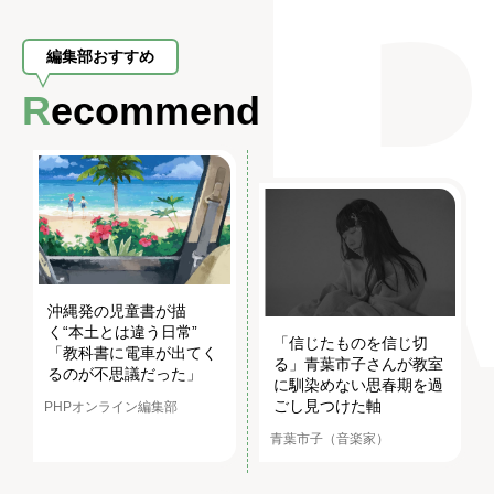
編集部おすすめ
Recommend
沖縄発の児童書が描
く“本土とは違う日常”
「信じたものを信じ切
「教科書に電車が出てく
る」青葉市子さんが教室
るのが不思議だった」
に馴染めない思春期を過
ごし見つけた軸
PHPオンライン編集部
青葉市子（音楽家）