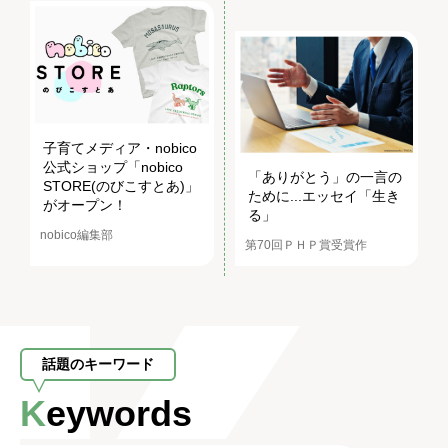
子育てメディア・nobico
公式ショップ「nobico
「ありがとう」の一言の
STORE(のびこすとあ)」
ために...エッセイ「生き
がオープン！
る」
nobico編集部
第70回ＰＨＰ賞受賞作
話題のキーワード
Keywords