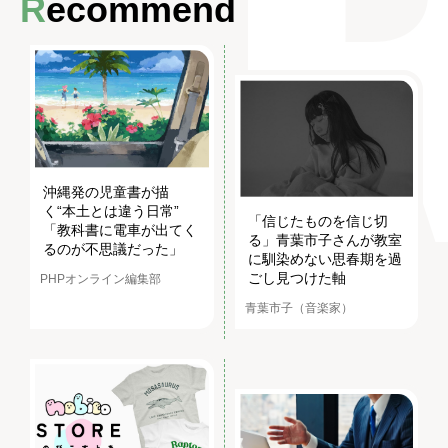
Recommend
沖縄発の児童書が描
く“本土とは違う日常”
「信じたものを信じ切
「教科書に電車が出てく
る」青葉市子さんが教室
るのが不思議だった」
に馴染めない思春期を過
ごし見つけた軸
PHPオンライン編集部
青葉市子（音楽家）