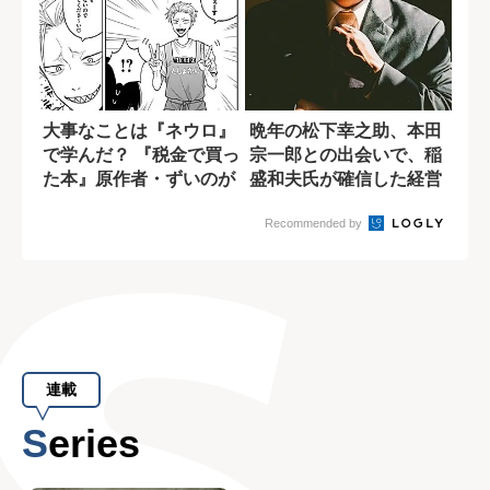
大事なことは『ネウロ』
晩年の松下幸之助、本田
で学んだ？ 『税金で買っ
宗一郎との出会いで、稲
た本』原作者・ずいのが
盛和夫氏が確信した経営
影響を受けた...
者のあるべき姿
Recommended by
連載
Series