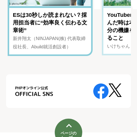
ESは30秒しか読まれない？採
YouTub
用担当者に“効率良く伝わる文
んだ時は本
章術”
分の機嫌を
ること
新井翔太（NINJAPAN(株) 代表取締
いけちゃん（Yo
役社長、Abuild就活創設者）
ページの