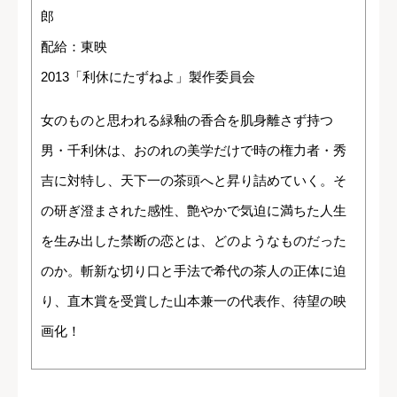
郎
配給：東映
2013「利休にたずねよ」製作委員会
女のものと思われる緑釉の香合を肌身離さず持つ
男・千利休は、おのれの美学だけで時の権力者・秀
吉に対特し、天下一の茶頭へと昇り詰めていく。そ
の研ぎ澄まされた感性、艶やかで気迫に満ちた人生
を生み出した禁断の恋とは、どのようなものだった
のか。斬新な切り口と手法で希代の茶人の正体に迫
り、直木賞を受賞した山本兼一の代表作、待望の映
画化！