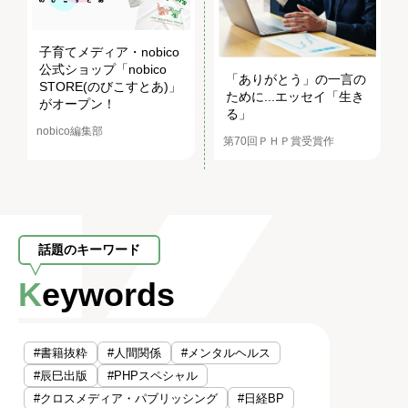
子育てメディア・nobico
公式ショップ「nobico
「ありがとう」の一言の
STORE(のびこすとあ)」
ために...エッセイ「生き
がオープン！
る」
nobico編集部
第70回ＰＨＰ賞受賞作
話題のキーワード
Keywords
#書籍抜粋
#人間関係
#メンタルヘルス
#辰巳出版
#PHPスペシャル
#クロスメディア・パブリッシング
#日経BP