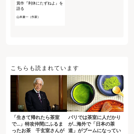
賞作『利休にたずねよ』を
語る
山本兼一（作家）
こちらも読まれています
「生きて帰れたら茶室
パリでは茶室に人だかり
で...」特攻仲間にふるま
が...海外で「日本の茶
ったお茶 千玄室さんが
道」がブームになってい