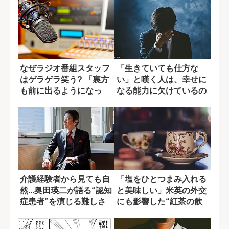
なぜラジオ番組スタッフ
「生きていても仕方な
はゲラゲラ笑う? 「裏方
い」と嘆く人は、幸せに
も前に出るようになっ
なる能力に欠けているの
た」背景
か?
介護経験者から見ても自
「塩をひとつまみ入れる
然...奥田瑛二が語る“認知
と美味しい」米英の外交
症患者”を演じる難しさ
にも影響した“紅茶の飲
み方”論争