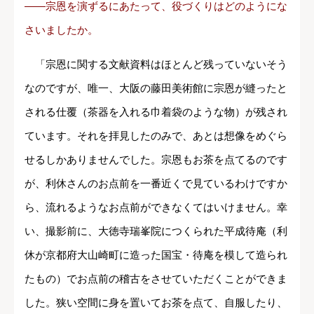
――宗恩を演ずるにあたって、役づくりはどのようにな
さいましたか。
「宗恩に関する文献資料はほとんど残っていないそう
なのですが、唯一、大阪の藤田美術館に宗恩が縫ったと
される仕覆（茶器を入れる巾着袋のような物）が残され
ています。それを拝見したのみで、あとは想像をめぐら
せるしかありませんでした。宗恩もお茶を点てるのです
が、利休さんのお点前を一番近くで見ているわけですか
ら、流れるようなお点前ができなくてはいけません。幸
い、撮影前に、大徳寺瑞峯院につくられた平成待庵（利
休が京都府大山崎町に造った国宝・待庵を模して造られ
たもの）でお点前の稽古をさせていただくことができま
した。狭い空間に身
を置いてお茶を点て、自服したり、