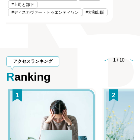
#上司と部下
#ディスカヴァー・トゥエンティワン
#大和出版
1
/
10
アクセスランキング
Ranking
1
2