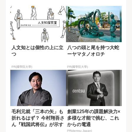
忘れられない...
る理由
人文知とは個性の上に立
八つの頭と尾を持つ大蛇
つ
ーヤマタノオロチ
PR(國學院大學)
PR(國學院大學)
毛利元就「三本の矢」も
創業125年の課題解決力×
折れるはず？ 今村翔吾さ
多様な才能で挑む、これ
ん『戦国武将伝』が示す
からの電通
新解釈
PR(dentsu Japan)