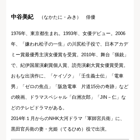
中谷美紀
（なかたに・みき） 俳優
1976年、東京都生まれ。1993年、女優デビュー。2006
年、「嫌われ松子の一生」の川尻松子役で、日本アカデ
ミー賞最優秀主演女優賞を受賞。2010年、舞台「猟銃」
で、紀伊国屋演劇賞個人賞、読売演劇大賞女優賞受賞。
おもな出演作に、「ケイゾク」「壬生義士伝」「電車
男」「ゼロの焦点」「阪急電車 片道15分の奇跡」など
の映画、ドラマスペシャル「白洲次郎」「JIN－仁」な
どのテレビドラマがある。
2014年１月からのNHK大河ドラマ「軍師宮兵衛」に、
黒田官兵衛の妻・光姫（てるひめ）役で出演。