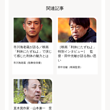
関連記事
市川海老蔵が語る／映画
［映画「利休にたずねよ」
「利休にたずねよ」で演じ
特別インタビュー］ 監
て感じた利休の魅力とは
督・田中光敏が語る熱い思
い
市川海老蔵（歌舞伎俳優）
田中光敏（映画監督）
直木賞作家・山本兼一 受