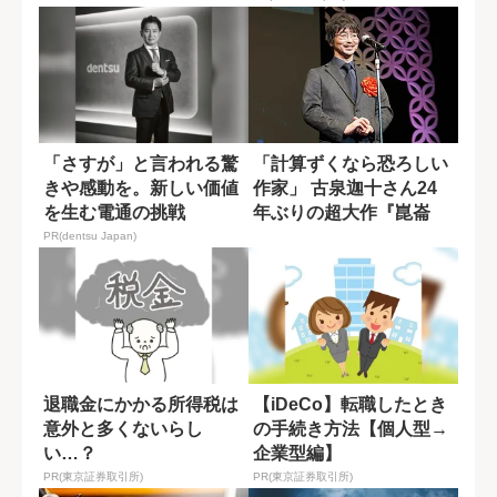
「さすが」と言われる驚
「計算ずくなら恐ろしい
きや感動を。新しい価値
作家」 古泉迦十さん24
を生む電通の挑戦
年ぶりの超大作『崑崙
奴』の底知れぬ...
PR(dentsu Japan)
退職金にかかる所得税は
【iDeCo】転職したとき
意外と多くないらし
の手続き方法【個人型→
い…？
企業型編】
PR(東京証券取引所)
PR(東京証券取引所)