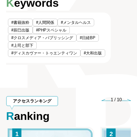
Keywords
#書籍抜粋
#人間関係
#メンタルヘルス
#辰巳出版
#PHPスペシャル
#クロスメディア・パブリッシング
#日経BP
#上司と部下
#ディスカヴァー・トゥエンティワン
#大和出版
1
/
10
アクセスランキング
Ranking
1
2