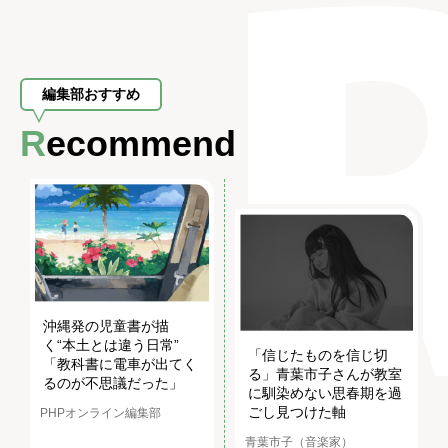
編集部おすすめ
Recommend
沖縄発の児童書が描
く“本土とは違う日常”
「信じたものを信じ切
「教科書に電車が出てく
る」青葉市子さんが教室
るのが不思議だった」
に馴染めない思春期を過
ごし見つけた軸
PHPオンライン編集部
青葉市子（音楽家）