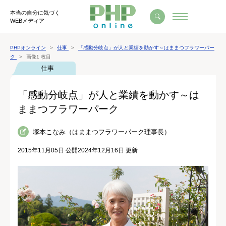
本当の自分に気づく
WEBメディア
PHPオンライン
仕事
「感動分岐点」が人と業績を動かす～はままつフラワーパー
ク
画像1 枚目
仕事
「感動分岐点」が人と業績を動かす～は
ままつフラワーパーク
塚本こなみ（はままつフラワーパーク理事長）
2015年11月05日 公開
2024年12月16日 更新