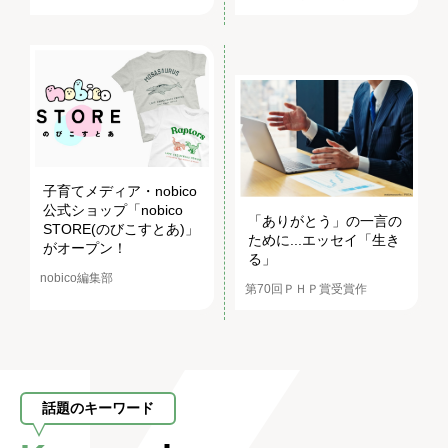
子育てメディア・nobico
公式ショップ「nobico
「ありがとう」の一言の
STORE(のびこすとあ)」
ために...エッセイ「生き
がオープン！
る」
nobico編集部
第70回ＰＨＰ賞受賞作
話題のキーワード