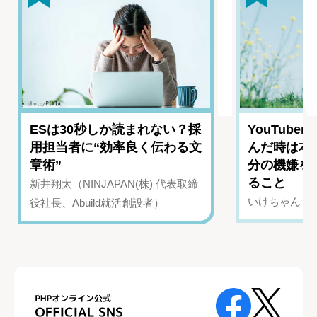
ESは30秒しか読まれない？採
YouTub
用担当者に“効率良く伝わる文
んだ時は本
章術”
分の機嫌を
ること
新井翔太（NINJAPAN(株) 代表取締
いけちゃん（Yo
役社長、Abuild就活創設者）