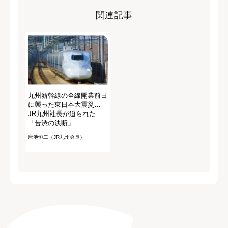
関連記事
九州新幹線の全線開業前日
に襲った東日本大震災…
JR九州社長が迫られた
「苦渋の決断」
唐池恒二（JR九州会長）