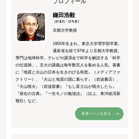
プロフィール
鎌田浩毅
（かまた・ひろき）
京都大学教授
1955年生まれ。東京大学理学部卒業。
通産省を経て97年より京都大学教授。
専門は地球科学。テレビや講演会で科学を解説する「科学
の伝道師」。京大の講義は毎年数百人を集める人気。著書
に『地震と火山の日本を生きのびる和恵』（メディアファ
クトリー）、『火山と地震の国に暮らす』（岩波書店）、
『火山噴火』（岩波新書）『もし富士山が噴火したら』
『座右の古典』『一生モノの勉強法』（以上、東洋経済新
報社）など。
著者ページを見る