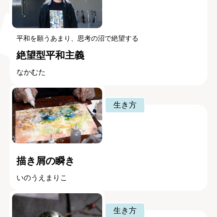
平和を願うあまり、思考の沼で絶望する
絶望型平和主義
なかむた
生き方
描き屑の瞬き
いのうえまりこ
生き方