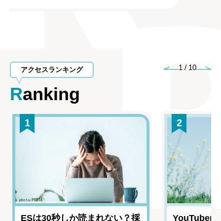
1
/
10
アクセスランキング
Ranking
1
2
ESは30秒しか読まれない？採
YouTub