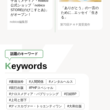
子育てメディア・nobico
公式ショップ「nobico
「ありがとう」の一言の
STORE(のびこすとあ)」
ために...エッセイ「生き
がオープン！
る」
nobico編集部
第70回ＰＨＰ賞受賞作
話題のキーワード
Keywords
#書籍抜粋
#人間関係
#メンタルヘルス
#辰巳出版
#PHPスペシャル
#クロスメディア・パブリッシング
#日経BP
#上司と部下
#ディスカヴァー・トゥエンティワン
#大和出版