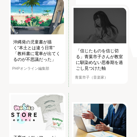
沖縄発の児童書が描
く“本土とは違う日常”
「信じたものを信じ切
「教科書に電車が出てく
る」青葉市子さんが教室
るのが不思議だった」
に馴染めない思春期を過
ごし見つけた軸
PHPオンライン編集部
青葉市子（音楽家）