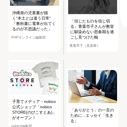
沖縄発の児童書が描
く“本土とは違う日常”
「信じたものを信じ切
「教科書に電車が出てく
る」青葉市子さんが教室
るのが不思議だった」
に馴染めない思春期を過
ごし見つけた軸
PHPオンライン編集部
青葉市子（音楽家）
子育てメディア・nobico
公式ショップ「nobico
「ありがとう」の一言の
STORE(のびこすとあ)」
ために...エッセイ「生き
がオープン！
る」
nobico編集部