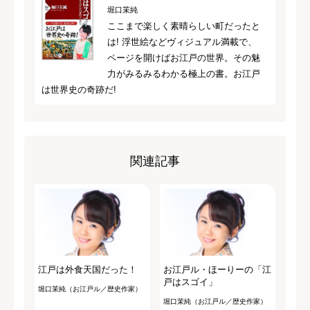
堀口茉純
ここまで楽しく素晴らしい町だったと
は! 浮世絵などヴィジュアル満載で、
ページを開けばお江戸の世界。その魅
力がみるみるわかる極上の書。お江戸
は世界史の奇跡だ!
関連記事
江戸は外食天国だった！
お江戸ル・ほーりーの「江
戸はスゴイ」
堀口茉純（お江戸ル／歴史作家）
堀口茉純（お江戸ル／歴史作家）