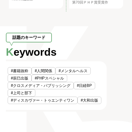
第70回ＰＨＰ賞受賞作
話題のキーワード
Keywords
#書籍抜粋
#人間関係
#メンタルヘルス
#辰巳出版
#PHPスペシャル
#クロスメディア・パブリッシング
#日経BP
#上司と部下
#ディスカヴァー・トゥエンティワン
#大和出版