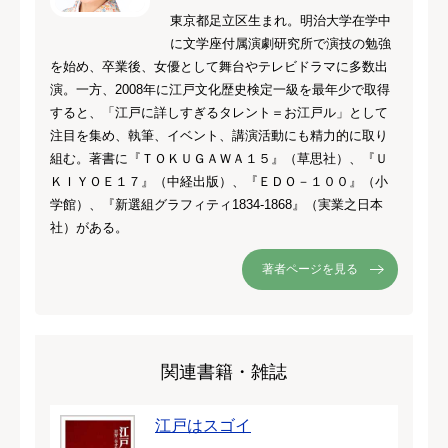
東京都足立区生まれ。明治大学在学中
に文学座付属演劇研究所で演技の勉強
を始め、卒業後、女優として舞台やテレビドラマに多数出
演。一方、2008年に江戸文化歴史検定一級を最年少で取得
すると、「江戸に詳しすぎるタレント＝お江戸ル」として
注目を集め、執筆、イベント、講演活動にも精力的に取り
組む。著書に『ＴＯＫＵＧＡＷＡ１５』（草思社）、『Ｕ
ＫＩＹＯＥ１７』（中経出版）、『ＥＤＯ－１００』（小
学館）、『新選組グラフィティ1834‐1868』（実業之日本
社）がある。
著者ページを見る
関連書籍・雑誌
江戸はスゴイ