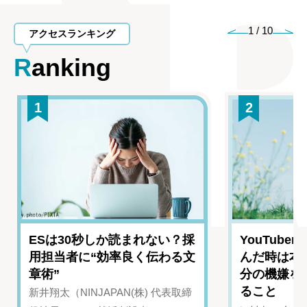
1
/
10
アクセスランキング
Ranking
1
2
ESは30秒しか読まれない？採
YouTub
用担当者に“効率良く伝わる文
んだ時は本
章術”
分の機嫌を
ること
新井翔太（NINJAPAN(株) 代表取締