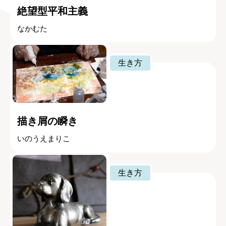
絶望型平和主義
なかむた
生き方
描き屑の瞬き
いのうえまりこ
生き方