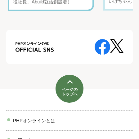
いけちゃん（Yo
役社長、Abuild就活創設者）
ページの
トップへ
PHPオンラインとは