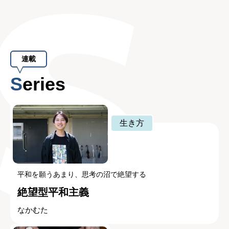
連載
Series
生き方
平和を願うあまり、思考の沼で絶望する
絶望型平和主義
なかむた