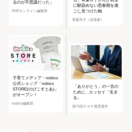
るのが不思議だった」
に馴染めない思春期を過
ごし見つけた軸
PHPオンライン編集部
青葉市子（音楽家）
子育てメディア・nobico
公式ショップ「nobico
「ありがとう」の一言の
STORE(のびこすとあ)」
ために...エッセイ「生き
がオープン！
る」
nobico編集部
第70回ＰＨＰ賞受賞作