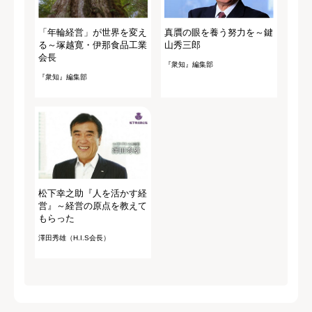
「年輪経営」が世界を変え
真贋の眼を養う努力を～鍵
る～塚越寛・伊那食品工業
山秀三郎
会長
『衆知』編集部
『衆知』編集部
松下幸之助『人を活かす経
営』～経営の原点を教えて
もらった
澤田秀雄（H.I.S会長）