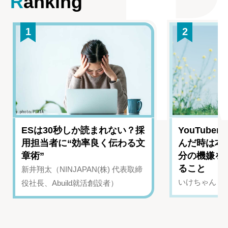
Ranking
1
2
ESは30秒しか読まれない？採
YouTub
用担当者に“効率良く伝わる文
んだ時は本
章術”
分の機嫌を
ること
新井翔太（NINJAPAN(株) 代表取締
いけちゃん（Yo
役社長、Abuild就活創設者）