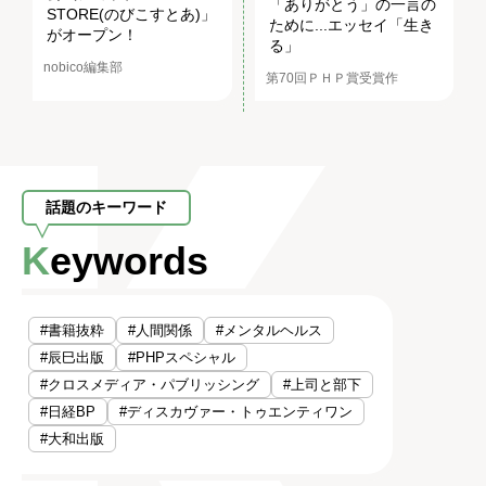
「ありがとう」の一言の
STORE(のびこすとあ)」
ために...エッセイ「生き
がオープン！
る」
nobico編集部
第70回ＰＨＰ賞受賞作
話題のキーワード
Keywords
#書籍抜粋
#人間関係
#メンタルヘルス
#辰巳出版
#PHPスペシャル
#クロスメディア・パブリッシング
#上司と部下
#日経BP
#ディスカヴァー・トゥエンティワン
#大和出版