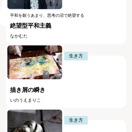
平和を願うあまり、思考の沼で絶望する
絶望型平和主義
なかむた
生き方
描き屑の瞬き
いのうえまりこ
生き方