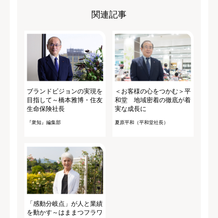
関連記事
ブランドビジョンの実現を
＜お客様の心をつかむ＞平
目指して～橋本雅博・住友
和堂 地域密着の徹底が着
生命保険社長
実な成長に
『衆知』編集部
夏原平和（平和堂社長）
「感動分岐点」が人と業績
を動かす～はままつフラワ