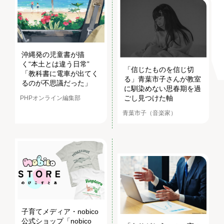
沖縄発の児童書が描
く“本土とは違う日常”
「信じたものを信じ切
「教科書に電車が出てく
る」青葉市子さんが教室
るのが不思議だった」
に馴染めない思春期を過
ごし見つけた軸
PHPオンライン編集部
青葉市子（音楽家）
子育てメディア・nobico
公式ショップ「nobico