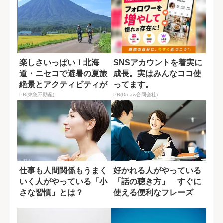
楽しさいっぱい！北海
SNSアカウントを着実に
道・ニセコで避暑の夏旅
成長。実はみんなココ使
絶景とアクティビティが
ってます。
揃う「ニセコ東...
PR(東急不動産)
PR(Dreaw合同会社)
仕事も人間関係もうまく
好かれる人がやっている
いく人がやっている「小
「話の聴き方」 すぐに
さな習慣」とは？
使える便利なフレーズ