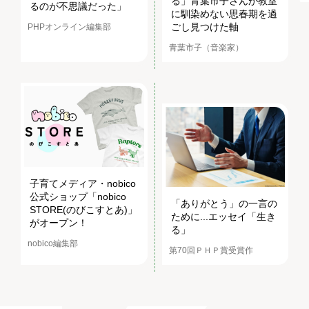
る」青葉市子さんが教室
るのが不思議だった」
に馴染めない思春期を過
ごし見つけた軸
PHPオンライン編集部
青葉市子（音楽家）
子育てメディア・nobico
公式ショップ「nobico
「ありがとう」の一言の
STORE(のびこすとあ)」
ために...エッセイ「生き
がオープン！
る」
nobico編集部
第70回ＰＨＰ賞受賞作