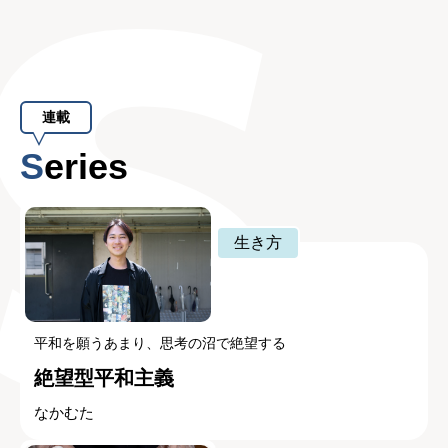
連載
Series
生き方
平和を願うあまり、思考の沼で絶望する
絶望型平和主義
なかむた