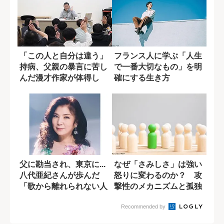
「この人と自分は違う」
フランス人に学ぶ「人生
持病、父親の暴言に苦し
で一番大切なもの」を明
んだ漫才作家が体得し
確にする生き方
た、悩まない生...
父に勘当され、東京に...
なぜ「さみしさ」は強い
八代亜紀さんが歩んだ
怒りに変わるのか？ 攻
「歌から離れられない人
撃性のメカニズムと孤独
生」
感の癒し方
Recommended by