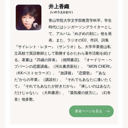
井上香織
（いのうえかおり）
青山学院大学文学部教育学科卒。学生
時代にはシンガーソングライターとし
て、アルバム『めざめの刻に』他を発
表。また、ラジオのDJ、作詞、詩集
『サイレント・レター』（サンリオ）も。大学卒業後は私
立高校で英語教師として勤務するかたわら著作活動を続け
る。著書は『25歳の辞表』（徳間書店)、『オードリー・ヘ
プバーンの恋愛講義』（河出書房新社）、『MON CHERI』
（KKベストセラーズ）、『放課後』『恋愛歌』『“あな
た”からの卒業』（講談社）、『それでもあなたに逢いたく
て』『それでもあなたが好きだから』『淋しいのはあなた
だけじゃない』（大和書房）、『蜃気楼の彼方に』（幻冬
舎）他多数。
著者ページを見る