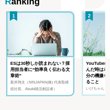
Ranking
1
2
ESは30秒しか読まれない？採
YouTub
用担当者に“効率良く伝わる文
んだ時は本
章術”
分の機嫌を
ること
新井翔太（NINJAPAN(株) 代表取締
いけちゃん（Yo
役社長、Abuild就活創設者）