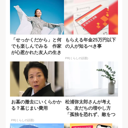
「せっかくだから」と何
もらえる年金25万円以下
でも楽しんでみる 作家
の人が知るべき事
が心惹かれた友人の生き
方
PR(くらしの話題)
お墓の撤去にいくらかか
松浦弥太郎さんが考え
る？墓じまい費用
る、友だちの増やし方
「孤独を恐れず、敵をつ
くる」
PR(くらしの話題)