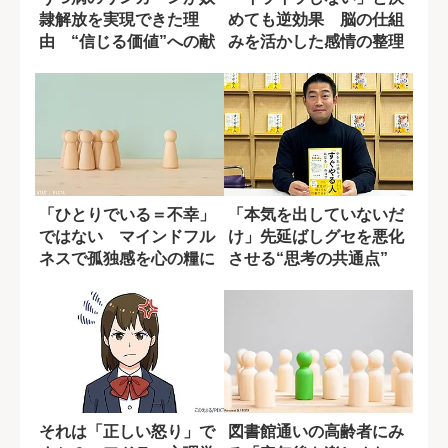
隷解放を実現できた理
めても逆効果 脳の仕組
由 “信じる価値”への献
みを活かした感情の整理
身
術
「ひとりでいる＝不幸」
「本気を出していないだ
ではない マインドフル
け」先延ばしグセを悪化
ネスで孤独感を心の糧に
させる“思考の共通点”
変える技術
それは「正しい怒り」で
図書館通いの高齢者にみ