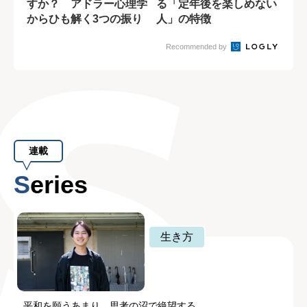
すか？ アドラー心理学
る「定年後を楽しめない
からひも解く3つの振り
人」の特徴
返り手順
Recommended by
連載
Series
生き方
平和を願うあまり、思考の沼で絶望する