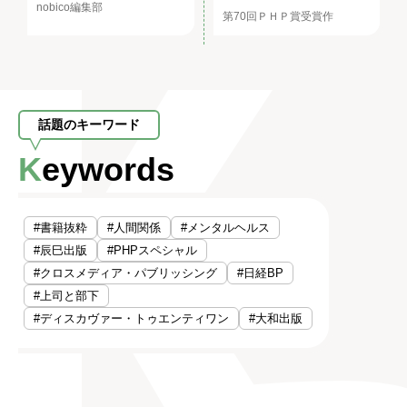
nobico編集部
第70回ＰＨＰ賞受賞作
話題のキーワード
Keywords
#書籍抜粋
#人間関係
#メンタルヘルス
#辰巳出版
#PHPスペシャル
#クロスメディア・パブリッシング
#日経BP
#上司と部下
#ディスカヴァー・トゥエンティワン
#大和出版