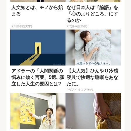
人文知とは、モノから始
なぜ日本人は『論語』を
まる
「心のよりどころ」にす
るのか
PR(國學院大學)
PR(國學院大學)
アドラーの「人間関係の
【大人気】ひんやり冷感
悩みに効く言葉」5選...孤
寝具で快適な睡眠をあな
立した人生の要因とは?
たに。
PR(アイリスプラザ)