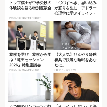
トップ棋士が中学受験の
「〇〇すべき」思い込み
体験談を語る特別座談会
が怒りを生む アドラー
心理学に学ぶイライラ・
モヤモヤの正体...
PR(SAPIX YOZEMI GROUP)
将棋を学び、将棋から学
【大人気】ひんやり冷感
ぶ「竜王セッション
寝具で快適な睡眠をあな
2026」特別座談会
たに。
PR(SAPIX YOZEMI GROUP)
PR(アイリスプラザ)
うつ病のリンカーンが奴
「イライラしない」と決