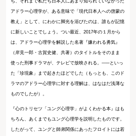
ち、それまで私たち日本人にあまり知られていなかった
アドラー心理学が、ある意味で「現代日本人への啓蒙の
教え」として、にわかに脚光を浴びたのは、誰もが記憶
に新しいことでしょう。つい最近、2017年の１月から
は、アドラー心理学を解説した名著『嫌われる勇気』
（岸見一郎・古賀史健、共著）のタイトルをそのまま
使った刑事ドラマが、テレビで放映される。―─といっ
た「珍現象」まで起きたほどでした（もっとも、このド
ラマのアドラー心理学に対する理解は、はなはだ浅薄な
ものでしたが）。
『心のトリセツ「ユング心理学」がよくわかる本』はも
ちろん、あくまでもユング心理学を説明したものです。
したがって、ユングと師弟関係にあったフロイトには若