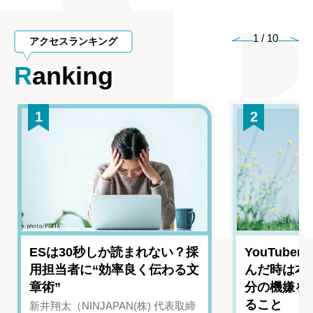
1
/
10
アクセスランキング
Ranking
1
2
ESは30秒しか読まれない？採
YouTub
用担当者に“効率良く伝わる文
んだ時は本
章術”
分の機嫌を
ること
新井翔太（NINJAPAN(株) 代表取締