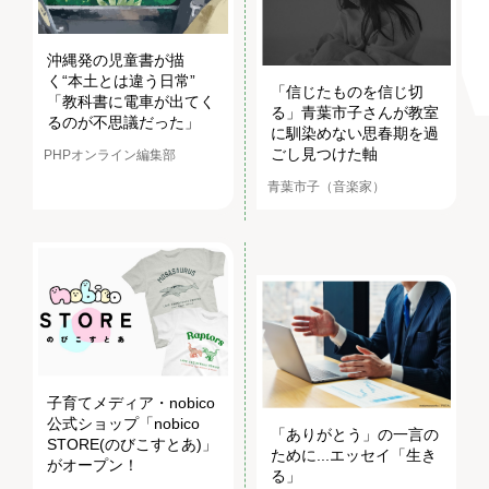
沖縄発の児童書が描
く“本土とは違う日常”
「信じたものを信じ切
「教科書に電車が出てく
る」青葉市子さんが教室
るのが不思議だった」
に馴染めない思春期を過
ごし見つけた軸
PHPオンライン編集部
青葉市子（音楽家）
子育てメディア・nobico
公式ショップ「nobico
「ありがとう」の一言の
STORE(のびこすとあ)」
ために...エッセイ「生き
がオープン！
る」