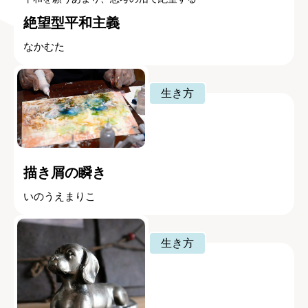
絶望型平和主義
なかむた
生き方
描き屑の瞬き
いのうえまりこ
生き方