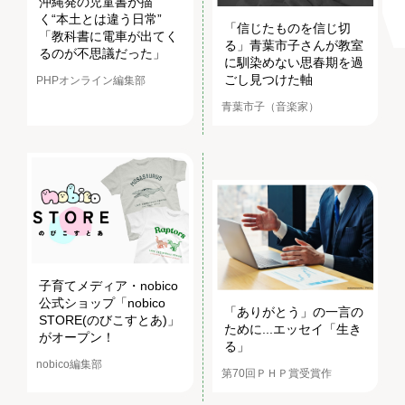
沖縄発の児童書が描
く“本土とは違う日常”
「信じたものを信じ切
「教科書に電車が出てく
る」青葉市子さんが教室
るのが不思議だった」
に馴染めない思春期を過
ごし見つけた軸
PHPオンライン編集部
青葉市子（音楽家）
子育てメディア・nobico
公式ショップ「nobico
「ありがとう」の一言の
STORE(のびこすとあ)」
ために...エッセイ「生き
がオープン！
る」
nobico編集部
第70回ＰＨＰ賞受賞作