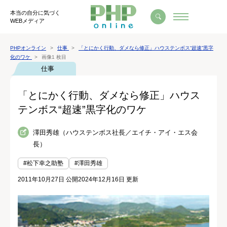
本当の自分に気づく
WEBメディア
PHPオンライン
仕事
「とにかく行動、ダメなら修正」ハウステンボス“超速”黒字
化のワケ
画像1 枚目
仕事
「とにかく行動、ダメなら修正」ハウス
テンボス“超速”黒字化のワケ
澤田秀雄（ハウステンボス社長／エイチ・アイ・エス会
長）
#松下幸之助塾
#澤田秀雄
2011年10月27日 公開
2024年12月16日 更新