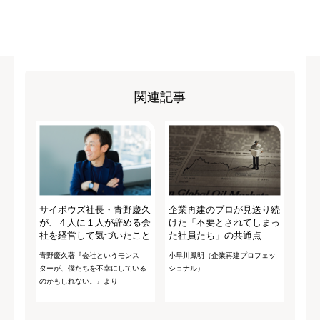
関連記事
サイボウズ社長・青野慶久
企業再建のプロが見送り続
が、４人に１人が辞める会
けた「不要とされてしまっ
社を経営して気づいたこと
た社員たち」の共通点
青野慶久著『会社というモンス
小早川鳳明（企業再建プロフェッ
ターが、僕たちを不幸にしている
ショナル）
のかもしれない。』より