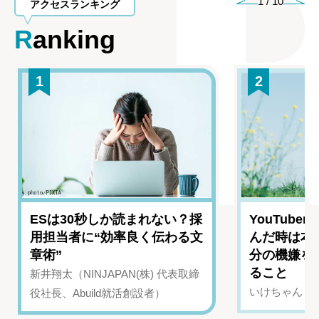
1
/
10
アクセスランキング
Ranking
1
2
ESは30秒しか読まれない？採
YouTub
用担当者に“効率良く伝わる文
んだ時は本
章術”
分の機嫌を
ること
新井翔太（NINJAPAN(株) 代表取締
いけちゃん（Yo
役社長、Abuild就活創設者）