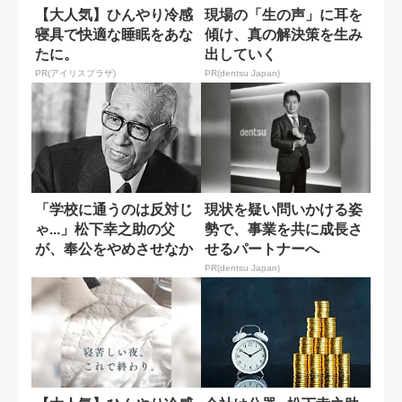
【大人気】ひんやり冷感
現場の「生の声」に耳を
寝具で快適な睡眠をあな
傾け、真の解決策を生み
たに。
出していく
PR(アイリスプラザ)
PR(dentsu Japan)
「学校に通うのは反対じ
現状を疑い問いかける姿
ゃ...」松下幸之助の父
勢で、事業を共に成長さ
が、奉公をやめさせなか
せるパートナーへ
った理由
PR(dentsu Japan)