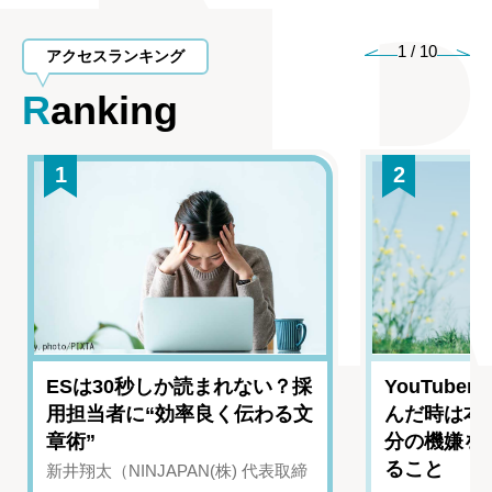
1
/
10
アクセスランキング
Ranking
1
2
ESは30秒しか読まれない？採
YouTub
用担当者に“効率良く伝わる文
んだ時は本
章術”
分の機嫌を
ること
新井翔太（NINJAPAN(株) 代表取締