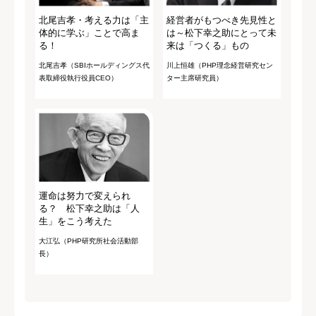
北尾吉孝・考える力は「主
経営者がもつべき先見性と
体的に学ぶ」ことで高ま
は～松下幸之助にとって未
る！
来は「つくる」もの
北尾吉孝（SBIホールディングス代
川上恒雄（PHP理念経営研究セン
表取締役執行役員CEO）
ター主席研究員）
運命は努力で変えられ
る？ 松下幸之助は「人
生」をこう考えた
大江弘（PHP研究所社会活動部
長）