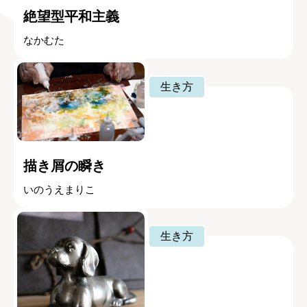
絶望型平和主義
なかむた
生き方
描き屑の瞬き
いのうえまりこ
生き方