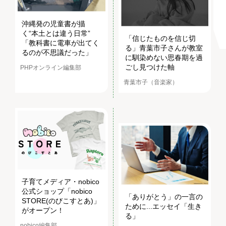
沖縄発の児童書が描
く“本土とは違う日常”
「信じたものを信じ切
「教科書に電車が出てく
る」青葉市子さんが教室
るのが不思議だった」
に馴染めない思春期を過
ごし見つけた軸
PHPオンライン編集部
青葉市子（音楽家）
子育てメディア・nobico
公式ショップ「nobico
「ありがとう」の一言の
STORE(のびこすとあ)」
ために...エッセイ「生き
がオープン！
る」
nobico編集部