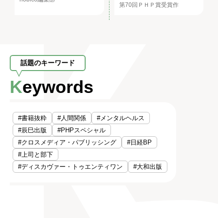
第70回ＰＨＰ賞受賞作
話題のキーワード
Keywords
#書籍抜粋
#人間関係
#メンタルヘルス
#辰巳出版
#PHPスペシャル
#クロスメディア・パブリッシング
#日経BP
#上司と部下
#ディスカヴァー・トゥエンティワン
#大和出版