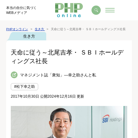
本当の自分に気づく
WEBメディア
PHPオンライン
生き方
天命に従う～北尾吉孝・ ＳＢＩホールディングス社長
生き方
天命に従う～北尾吉孝・ ＳＢＩホールデ
ィングス社長
マネジメント誌「衆知」―幸之助さんと私
#松下幸之助
2017年10月30日 公開
2024年12月16日 更新