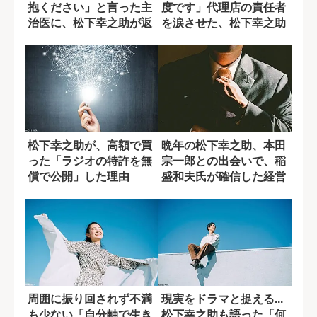
抱ください」と言った主
度です」代理店の責任者
治医に、松下幸之助が返
を涙させた、松下幸之助
した最期の言葉
の謝罪
松下幸之助が、高額で買
晩年の松下幸之助、本田
った「ラジオの特許を無
宗一郎との出会いで、稲
償で公開」した理由
盛和夫氏が確信した経営
者のあるべき姿
周囲に振り回されず不満
現実をドラマと捉える...
も少ない「自分軸で生き
松下幸之助も語った「何