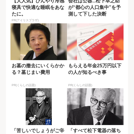
【大人気】ひんやり冷感
会社は公器...松下幸之助
寝具で快適な睡眠をあな
が“都心の人口集中”を予
たに。
測して下した決断
PR(アイリスプラザ)
お墓の撤去にいくらかか
もらえる年金25万円以下
る？墓じまい費用
の人が知るべき事
PR(くらしの話題)
PR(くらしの話題)
「苦しいでしょうがご辛
「すべて松下電器の落ち