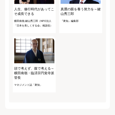
人生、修行時代があってこ
真贋の眼を養う努力を～鍵
そ成長できる
山秀三郎
横田南嶺,鍵山秀三郎（NPO法人
『衆知』編集部
「日本を美しくする会」相談役）
頭で考えず、腹で考える～
横田南嶺・臨済宗円覚寺派
管長
マネジメント誌「衆知」