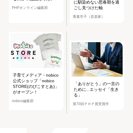
に馴染めない思春期を過
ごし見つけた軸
PHPオンライン編集部
青葉市子（音楽家）
子育てメディア・nobico
公式ショップ「nobico
「ありがとう」の一言の
STORE(のびこすとあ)」
ために...エッセイ「生き
がオープン！
る」
nobico編集部
第70回ＰＨＰ賞受賞作