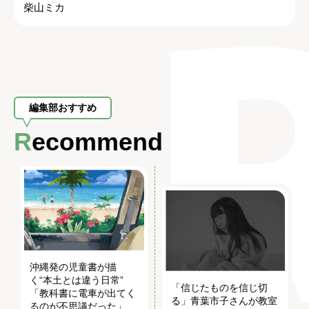
柴山ミカ
編集部おすすめ
Recommend
沖縄発の児童書が描
く“本土とは違う日常”
「信じたものを信じ切
「教科書に電車が出てく
る」青葉市子さんが教室
るのが不思議だった」