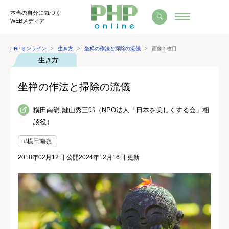
本当の自分に気づく
WEBメディア
PHPオンライン
生き方
坐禅の作法と掃除の流儀
画像2 枚目
生き方
坐禅の作法と掃除の流儀
横田南嶺,鍵山秀三郎（NPO法人「日本を美しくする会」相
談役）
#横田南嶺
2018年02月12日 公開
2024年12月16日 更新