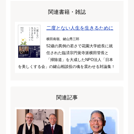
関連書籍・雑誌
二度とない人生を生きるために
横田南嶺、鍵山秀三郎
52歳の異例の若さで花園大学総長に就
任された臨済宗円覚寺派横田管長と
「掃除道」を大成したNPO法人「日本
を美しくする会」の鍵山相談役の魂を震わせる対論集！
関連記事