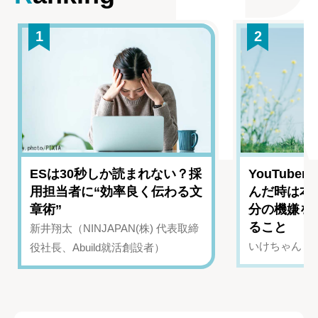
1
2
ESは30秒しか読まれない？採
YouTub
用担当者に“効率良く伝わる文
んだ時は本
章術”
分の機嫌を
ること
新井翔太（NINJAPAN(株) 代表取締
いけちゃん（Yo
役社長、Abuild就活創設者）