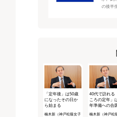
の後半
「定年後」は50歳
40代で訪れる
になったその日か
ころの定年」
ら始まる
年準備への合
楠木新（神戸松蔭女子
楠木新（神戸松