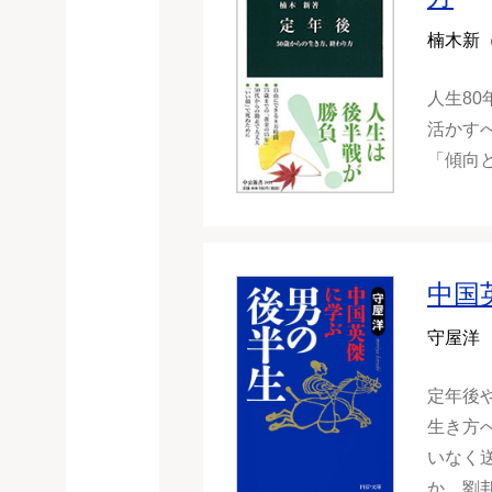
楠木新
人生8
活かす
「傾向
中国
守屋洋
定年後
生き方
いなく
か。劉