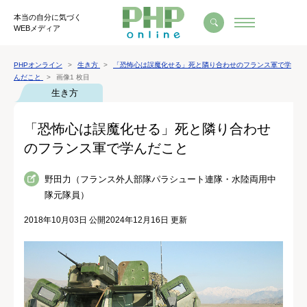
本当の自分に気づく
WEBメディア
PHPオンライン
生き方
「恐怖心は誤魔化せる」死と隣り合わせのフランス軍で学
んだこと
画像1 枚目
生き方
「恐怖心は誤魔化せる」死と隣り合わせ
のフランス軍で学んだこと
野田力（フランス外人部隊パラシュート連隊・水陸両用中
隊元隊員）
2018年10月03日 公開
2024年12月16日 更新