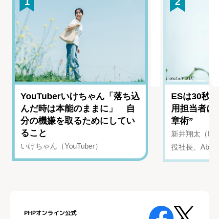
1
2
YouTuberいけちゃん「落ち込
ESは30秒
んだ時は本能のままに」 自
用担当者に
分の機嫌を取るためにしてい
章術”
ること
新井翔太（NIN
いけちゃん（YouTuber）
役社長、Abui