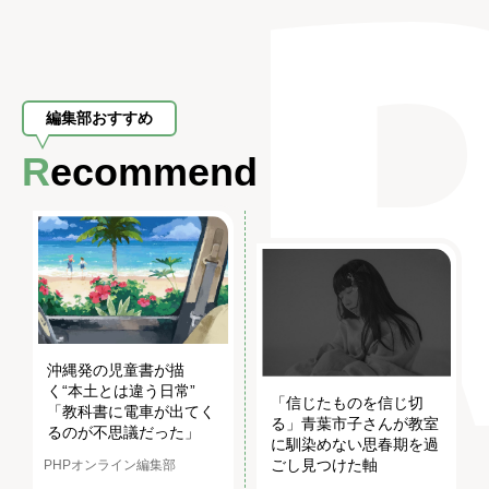
編集部おすすめ
Recommend
沖縄発の児童書が描
く“本土とは違う日常”
「信じたものを信じ切
「教科書に電車が出てく
る」青葉市子さんが教室
るのが不思議だった」
に馴染めない思春期を過
ごし見つけた軸
PHPオンライン編集部