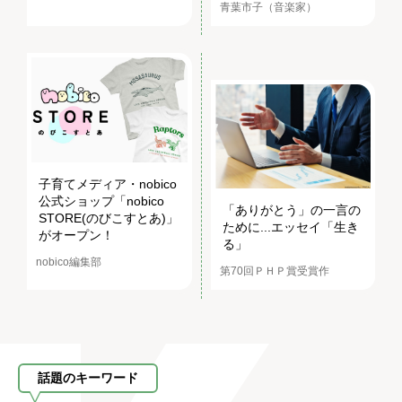
青葉市子（音楽家）
子育てメディア・nobico
公式ショップ「nobico
「ありがとう」の一言の
STORE(のびこすとあ)」
ために...エッセイ「生き
がオープン！
る」
nobico編集部
第70回ＰＨＰ賞受賞作
話題のキーワード