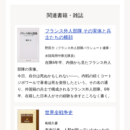
関連書籍・雑誌
フランス外人部隊 その実体と兵
士たちの横顔
野田力（フランス外人部隊パラシュート連隊・
水陸両用中隊元隊員）
在隊6年半、内側から見たフランス外人
部隊の実像。
今日、自分は死ぬかもしれない――。内戦の続くコート
ジボワールで著者は死を覚悟したという。その名の通
り、外国籍の兵士で構成されるフランス外人部隊。6年
半、在籍した日本人がその経験を余すところなく書く。
世界全戦争史
柘植久慶
有史以来、人類が戦っていなかったの