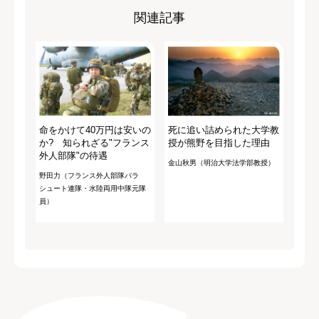
関連記事
命をかけて40万円は安いの
死に追い詰められた大学教
か? 知られざる"フランス
授が熊野を目指した理由
外人部隊"の待遇
金山秋男（明治大学法学部教授）
野田力（フランス外人部隊パラ
シュート連隊・水陸両用中隊元隊
員）