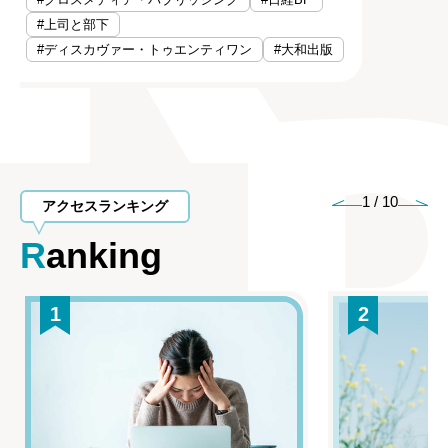
#上司と部下
#ディスカヴァー・トゥエンティワン
#大和出版
1
/
10
アクセスランキング
Ranking
1
2