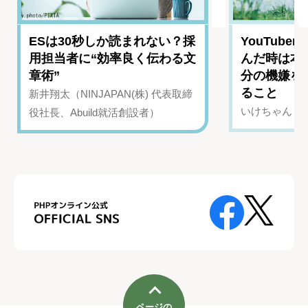
ESは30秒しか読まれない？採
YouTub
用担当者に“効率良く伝わる文
んだ時は本
章術”
分の機嫌を
ること
新井翔太（NINJAPAN(株) 代表取締
いけちゃん（Yo
役社長、Abuild就活創設者）
ページの