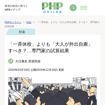
本当の自分に気づく
WEBメディア
PHPオンライン
社会
「一斉休校」よりも「大人が外出自粛」すべき？…専門家の
試算結果
社会
「一斉休校」よりも「大人が外出自粛」
すべき？…専門家の試算結果
大日康史,菅原民枝
2020年03月19日 公開
2024年12月16日 更新