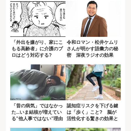
「外出を嫌がり、家にこ
令和ロマン・松井ケムリ
もる高齢者」に介護のプ
さんが明かす語彙力の秘
ロはどう対応する?
密 深夜ラジオの効果
【後編】
「昔の病気」ではなかっ
認知症リスクを下げる鍵
た...いま結核が増えてい
は「歩く」こと? 脳が
る”他人事ではない”理由
活性化する驚きの効果と
は