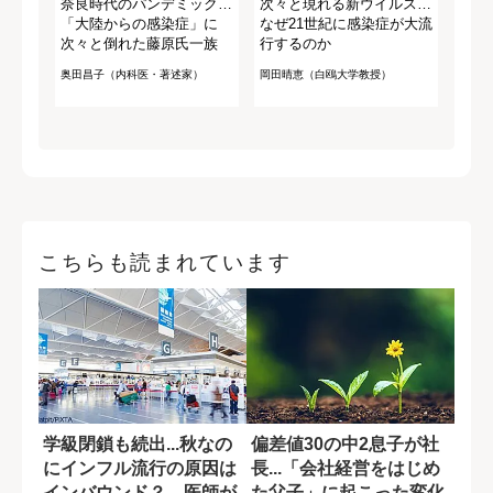
奈良時代のパンデミック…
次々と現れる新ウイルス…
「大陸からの感染症」に
なぜ21世紀に感染症が大流
次々と倒れた藤原氏一族
行するのか
奥田昌子（内科医・著述家）
岡田晴恵（白鴎大学教授）
こちらも読まれています
学級閉鎖も続出...秋なの
偏差値30の中2息子が社
にインフル流行の原因は
長...「会社経営をはじめ
インバウンド？ 医師が
た父子」に起こった変化