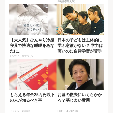
PR(國學院大學)
【大人気】ひんやり冷感
日本の子どもは主体的に
寝具で快適な睡眠をあな
学ぶ意欲がない？ 学力は
たに。
高いのに自律学習が苦手
な原因
PR(アイリスプラザ)
もらえる年金25万円以下
お墓の撤去にいくらかか
の人が知るべき事
る？墓じまい費用
PR(くらしの話題)
PR(くらしの話題)