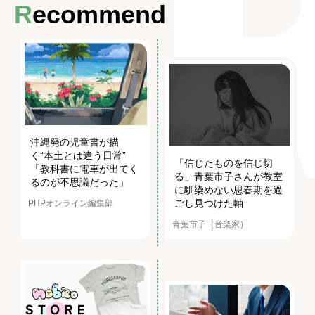
Recommend
沖縄発の児童書が描
く“本土とは違う日常”
「信じたものを信じ切
「教科書に電車が出てく
る」青葉市子さんが教室
るのが不思議だった」
に馴染めない思春期を過
ごし見つけた軸
PHPオンライン編集部
青葉市子（音楽家）