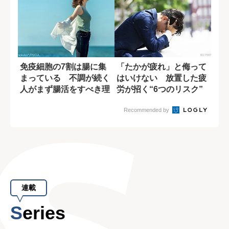
免疫細胞の7割は腸に集
「たかが疲れ」と侮って
まっている 不調が続く
はいけない 放置した疲
人がまず腸活をすべき理
労が招く“6つのリスク”
由
Recommended by
連載
Series