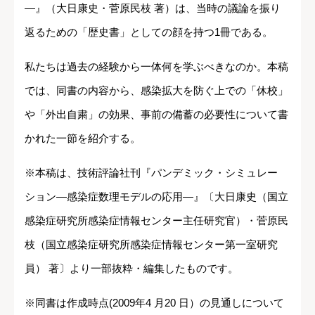
―』（大日康史・菅原民枝 著）は、当時の議論を振り
返るための「歴史書」としての顔を持つ1冊である。
私たちは過去の経験から一体何を学ぶべきなのか。本稿
では、同書の内容から、感染拡大を防ぐ上での「休校」
や「外出自粛」の効果、事前の備蓄の必要性について書
かれた一節を紹介する。
※本稿は、技術評論社刊『パンデミック・シミュレー
ション―感染症数理モデルの応用―』〔大日康史（国立
感染症研究所感染症情報センター主任研究官）・菅原民
枝（国立感染症研究所感染症情報センター第一室研究
員） 著〕より一部抜粋・編集したものです。
※同書は作成時点(2009年4 月20 日）の見通しについて