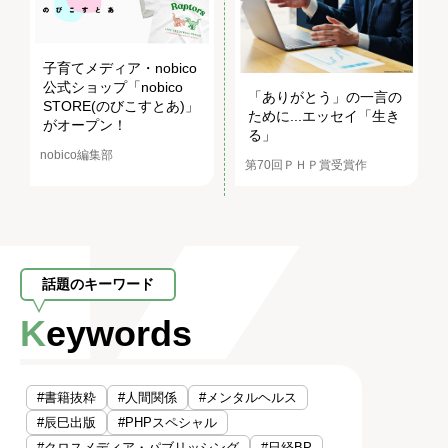
子育てメディア・nobico
公式ショップ「nobico
「ありがとう」の一言の
STORE(のびこすとあ)」
ために...エッセイ「生き
がオープン！
る」
nobico編集部
第70回ＰＨＰ賞受賞作
話題のキーワード
Keywords
#書籍抜粋
#人間関係
#メンタルヘルス
#辰巳出版
#PHPスペシャル
#クロスメディア・パブリッシング
#日経BP