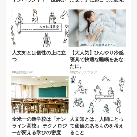
「もう冬の...
人文知とは個性の上に立
【大人気】ひんやり冷感
つ
寝具で快適な睡眠をあな
たに。
PR(國學院大學)
PR(アイリスプラザ)
全米一の進学校は「オン
人文知とは、人間にとっ
ライン高校」 テクノロジ
て価値のあるものを考え
ーが変える学びの密度
ること