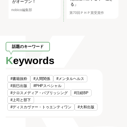
がオープン！
る」
nobico編集部
第70回ＰＨＰ賞受賞作
話題のキーワード
Keywords
#書籍抜粋
#人間関係
#メンタルヘルス
#辰巳出版
#PHPスペシャル
#クロスメディア・パブリッシング
#日経BP
#上司と部下
#ディスカヴァー・トゥエンティワン
#大和出版