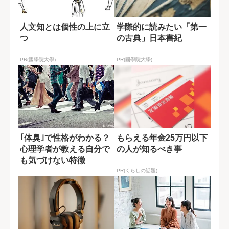
人文知とは個性の上に立
学際的に読みたい「第一
つ
の古典」日本書紀
PR(國學院大學)
PR(國學院大學)
｢体臭｣で性格がわかる？
もらえる年金25万円以下
心理学者が教える自分で
の人が知るべき事
も気づけない特徴
PR(くらしの話題)