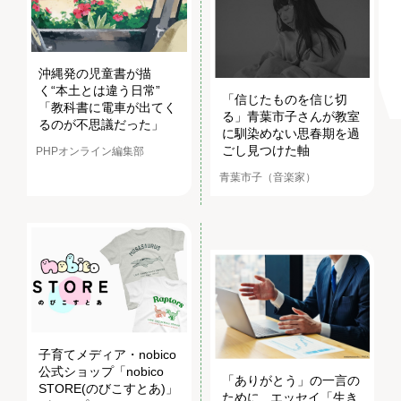
沖縄発の児童書が描
く“本土とは違う日常”
「信じたものを信じ切
「教科書に電車が出てく
る」青葉市子さんが教室
るのが不思議だった」
に馴染めない思春期を過
ごし見つけた軸
PHPオンライン編集部
青葉市子（音楽家）
子育てメディア・nobico
公式ショップ「nobico
「ありがとう」の一言の
STORE(のびこすとあ)」
ために...エッセイ「生き