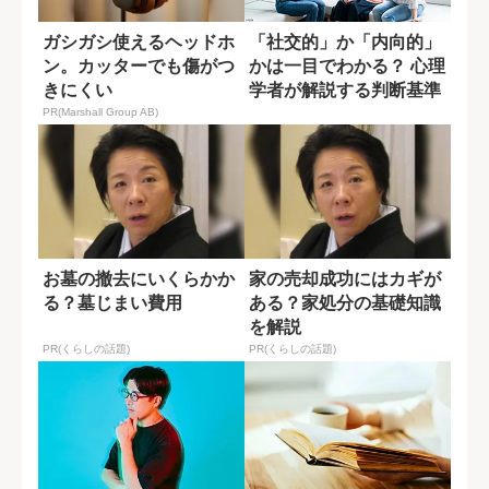
ガシガシ使えるヘッドホ
「社交的」か「内向的」
ン。カッターでも傷がつ
かは一目でわかる？ 心理
きにくい
学者が解説する判断基準
PR(Marshall Group AB)
お墓の撤去にいくらかか
家の売却成功にはカギが
る？墓じまい費用
ある？家処分の基礎知識
を解説
PR(くらしの話題)
PR(くらしの話題)