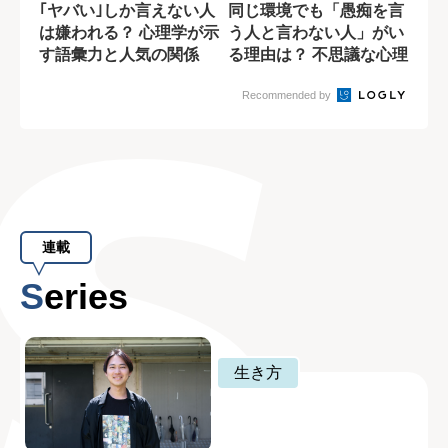
｢ヤバい｣しか言えない人
同じ環境でも「愚痴を言
は嫌われる？ 心理学が示
う人と言わない人」がい
す語彙力と人気の関係
る理由は？ 不思議な心理
メカニズム
Recommended by
連載
Series
生き方