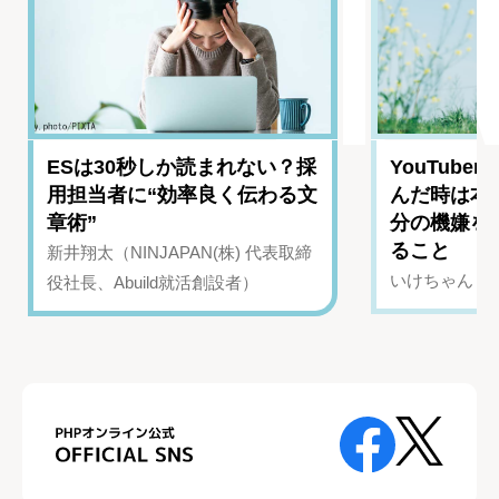
ESは30秒しか読まれない？採
YouTub
用担当者に“効率良く伝わる文
んだ時は本
章術”
分の機嫌を
ること
新井翔太（NINJAPAN(株) 代表取締
いけちゃん（Yo
役社長、Abuild就活創設者）