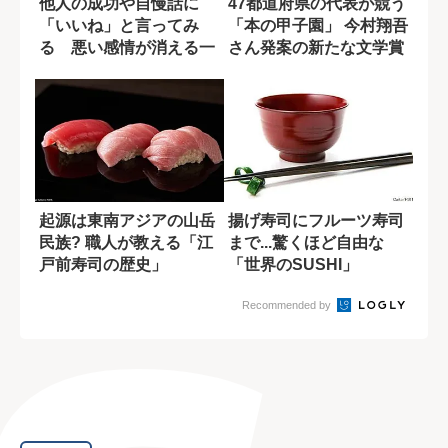
他人の成功や自慢話に
47都道府県の代表が競う
「いいね」と言ってみ
「本の甲子園」 今村翔吾
る 悪い感情が消える一
さん発案の新たな文学賞
つの技
とは？
起源は東南アジアの山岳
揚げ寿司にフルーツ寿司
民族? 職人が教える「江
まで...驚くほど自由な
戸前寿司の歴史」
「世界のSUSHI」
Recommended by