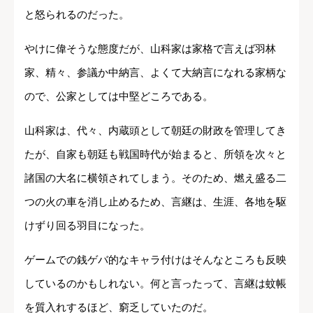
と怒られるのだった。
やけに偉そうな態度だが、山科家は家格で言えば羽林
家、精々、参議か中納言、よくて大納言になれる家柄な
ので、公家としては中堅どころである。
山科家は、代々、内蔵頭として朝廷の財政を管理してき
たが、自家も朝廷も戦国時代が始まると、所領を次々と
諸国の大名に横領されてしまう。そのため、燃え盛る二
つの火の車を消し止めるため、言継は、生涯、各地を駆
けずり回る羽目になった。
ゲームでの銭ゲバ的なキャラ付けはそんなところも反映
しているのかもしれない。何と言ったって、言継は蚊帳
を質入れするほど、窮乏していたのだ。