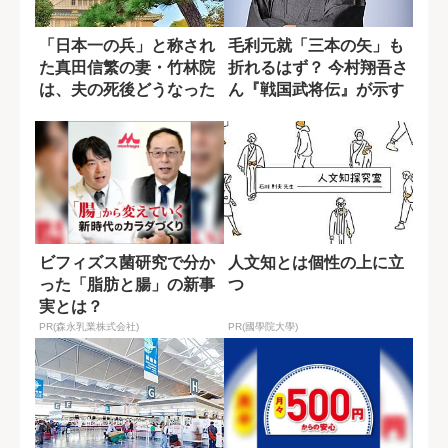
「日本一の兵」と称され
毛利元就「三本の矢」も
た真田信繁の妻・竹林院
折れるはず？ 今村翔吾さ
は、夫の死後どうなった
ん『戦国武将伝』が示す
のか?
新解釈
ビフィズス菌研究で分か
人文知とは個性の上に立
った「脂肪と腸」の新事
つ
実とは？
PR(森永乳業株式会社)
PR(國學院大學)