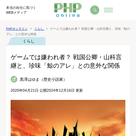
本当の自分に気づく
WEBメディア
PHPオンライン
くらし
ゲームでは嫌われ者？ 戦国公卿・山科言継と、珍味「鯨の
アレ」との意外な関係
くらし
ゲームでは嫌われ者？ 戦国公卿・山科言
継と、珍味「鯨のアレ」との意外な関係
黒澤はゆま（歴史小説家）
2020年04月21日 公開
2024年12月16日 更新