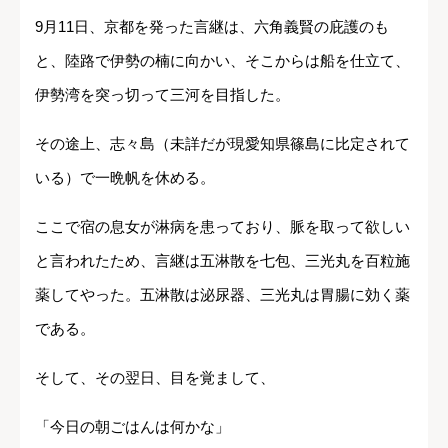
9月11日、京都を発った言継は、六角義賢の庇護のも
と、陸路で伊勢の楠に向かい、そこからは船を仕立て、
伊勢湾を突っ切って三河を目指した。
その途上、志々島（未詳だが現愛知県篠島に比定されて
いる）で一晩帆を休める。
ここで宿の息女が淋病を患っており、脈を取って欲しい
と言われたため、言継は五淋散を七包、三光丸を百粒施
薬してやった。五淋散は泌尿器、三光丸は胃腸に効く薬
である。
そして、その翌日、目を覚まして、
「今日の朝ごはんは何かな」