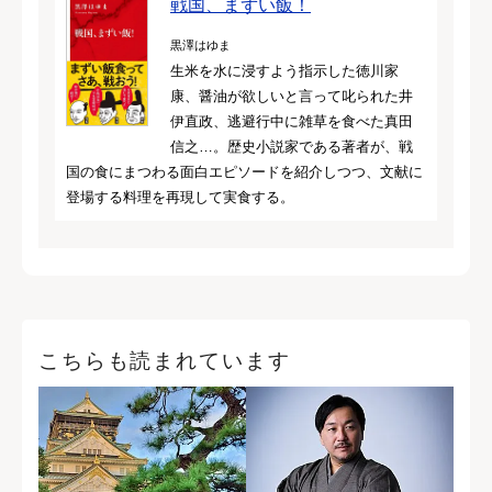
戦国、まずい飯！
黒澤はゆま
生米を水に浸すよう指示した徳川家
康、醤油が欲しいと言って叱られた井
伊直政、逃避行中に雑草を食べた真田
信之…。歴史小説家である著者が、戦
国の食にまつわる面白エピソードを紹介しつつ、文献に
登場する料理を再現して実食する。
こちらも読まれています