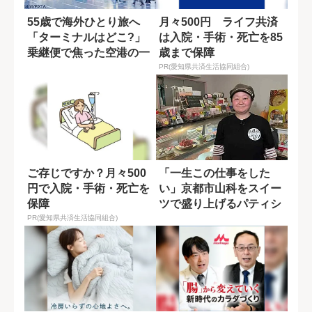
55歳で海外ひとり旅へ
月々500円 ライフ共済
「ターミナルはどこ?」
は入院・手術・死亡を85
乗継便で焦った空港の一
歳まで保障
幕
PR(愛知県共済生活協同組合)
ご存じですか？月々500
「一生この仕事をした
円で入院・手術・死亡を
い」京都市山科をスイー
保障
ツで盛り上げるパティシ
エの情熱
PR(愛知県共済生活協同組合)