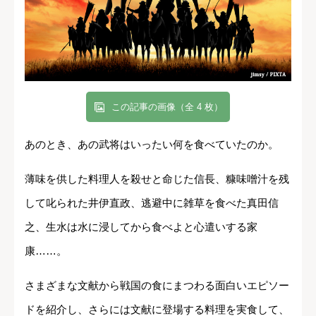
この記事の画像（全 4 枚）
あのとき、あの武将はいったい何を食べていたのか。
薄味を供した料理人を殺せと命じた信長、糠味噌汁を残
して叱られた井伊直政、逃避中に雑草を食べた真田信
之、生水は水に浸してから食べよと心遣いする家
康……。
さまざまな文献から戦国の食にまつわる面白いエピソー
ドを紹介し、さらには文献に登場する料理を実食して、