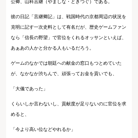
公卿、山科言継（やましな・ときつぐ）である。
彼の日記「言継卿記」は、戦国時代の京都周辺の状況を
克明に記す一次史料として有名だが、歴史ゲームファン
なら「信長の野望」で官位をくれるオッサンといえば、
あぁあの人かと分かる人もいるだろう。
ゲームのなかでは朝廷への献金の窓口もつとめていた
が、なかなか渋ちんで、頑張ってお金を貢いでも、
「大儀であった」
くらいしか言わないし、貢献度が足りないのに官位を求
めると、
「今より高い位などやれるか」