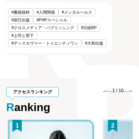
#書籍抜粋
#人間関係
#メンタルヘルス
#辰巳出版
#PHPスペシャル
#クロスメディア・パブリッシング
#日経BP
#上司と部下
#ディスカヴァー・トゥエンティワン
#大和出版
1
/
10
アクセスランキング
Ranking
1
2