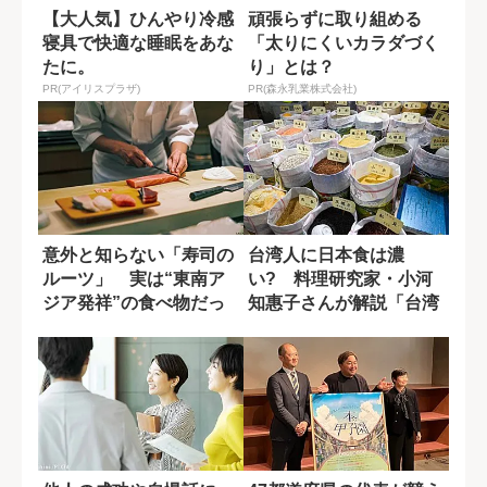
【大人気】ひんやり冷感
頑張らずに取り組める
寝具で快適な睡眠をあな
「太りにくいカラダづく
たに。
り」とは？
PR(アイリスプラザ)
PR(森永乳業株式会社)
意外と知らない「寿司の
台湾人に日本食は濃
ルーツ」 実は“東南ア
い? 料理研究家・小河
ジア発祥”の食べ物だっ
知惠子さんが解説「台湾
た？
の意外な食事情」