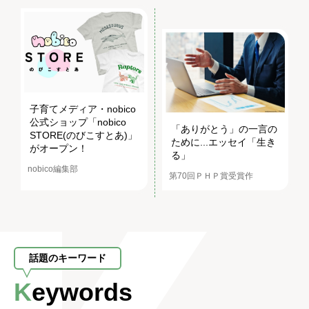
子育てメディア・nobico
公式ショップ「nobico
「ありがとう」の一言の
STORE(のびこすとあ)」
ために...エッセイ「生き
がオープン！
る」
nobico編集部
第70回ＰＨＰ賞受賞作
話題のキーワード
Keywords