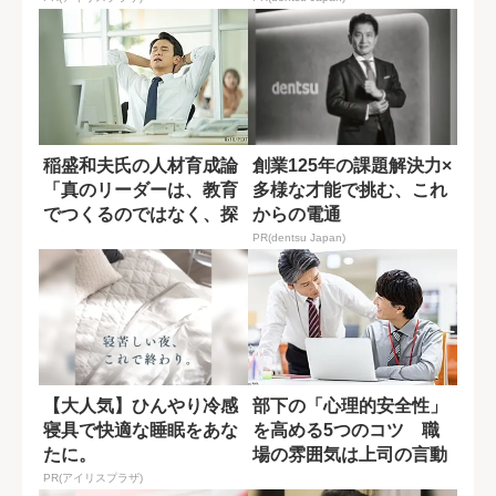
稲盛和夫氏の人材育成論
創業125年の課題解決力×
「真のリーダーは、教育
多様な才能で挑む、これ
でつくるのではなく、探
からの電通
すもの」
PR(dentsu Japan)
【大人気】ひんやり冷感
部下の「心理的安全性」
寝具で快適な睡眠をあな
を高める5つのコツ 職
たに。
場の雰囲気は上司の言動
で決まる
PR(アイリスプラザ)