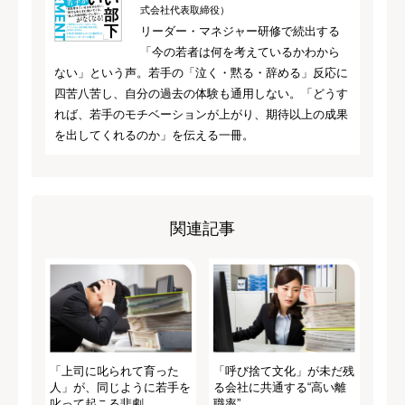
式会社代表取締役）
リーダー・マネジャー研修で続出する
「今の若者は何を考えているかわから
ない」という声。若手の「泣く・黙る・辞める」反応に
四苦八苦し、自分の過去の体験も通用しない。「どうす
れば、若手のモチベーションが上がり、期待以上の成果
を出してくれるのか」を伝える一冊。
関連記事
「上司に叱られて育った
「呼び捨て文化」が未だ残
人」が、同じように若手を
る会社に共通する“高い離
叱って起こる悲劇
職率”