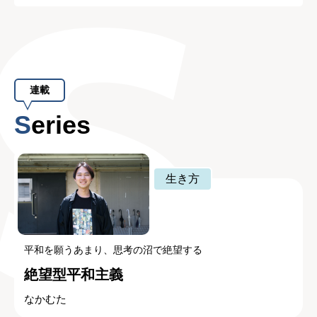
連載
Series
生き方
平和を願うあまり、思考の沼で絶望する
絶望型平和主義
なかむた