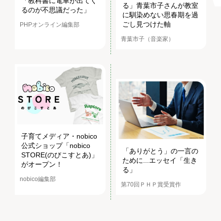
「教科書に電車が出てく
る」青葉市子さんが教室
るのが不思議だった」
に馴染めない思春期を過
ごし見つけた軸
PHPオンライン編集部
青葉市子（音楽家）
子育てメディア・nobico
公式ショップ「nobico
「ありがとう」の一言の
STORE(のびこすとあ)」
ために...エッセイ「生き
がオープン！
る」
nobico編集部
第70回ＰＨＰ賞受賞作