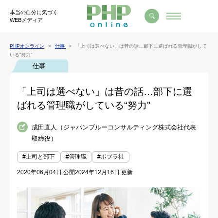
本当の自分に気づく
WEBメディア
PHPオンライン
仕事
「上司は選べない」は昔の話…部下に選ばれる管理職がして
いる“努力”
仕事
「上司は選べない」は昔の話…部下に選
ばれる管理職がしている“努力”
成田直人（ジャパンブルーコンサルティング株式会社代表
取締役）
#上司と部下
#管理職
#ポプラ社
2020年06月04日 公開
2024年12月16日 更新