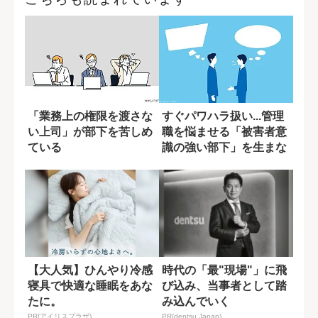
「業務上の権限を渡さな
すぐパワハラ扱い...管理
い上司」が部下を苦しめ
職を悩ませる「被害者意
ている
識の強い部下」を生まな
い方法
【大人気】ひんやり冷感
時代の「最"現場"」に飛
寝具で快適な睡眠をあな
び込み、当事者として踏
たに。
み込んでいく
PR(アイリスプラザ)
PR(dentsu Japan)