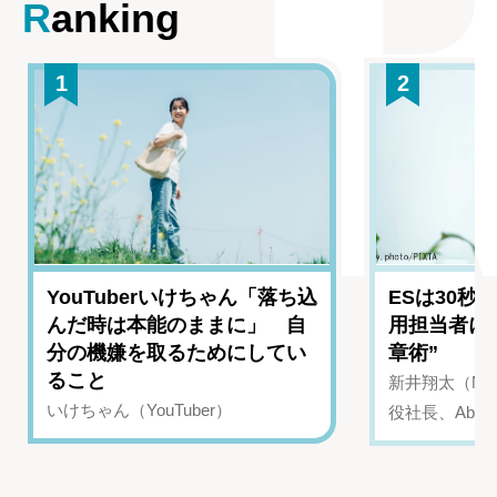
Ranking
1
2
YouTuberいけちゃん「落ち込
ESは30秒
んだ時は本能のままに」 自
用担当者に
分の機嫌を取るためにしてい
章術”
ること
新井翔太（NIN
いけちゃん（YouTuber）
役社長、Abui