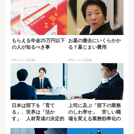
もらえる年金25万円以下
お墓の撤去にいくらかか
の人が知るべき事
る？墓じまい費用
PR(くらしの話題)
PR(くらしの話題)
日本は部下を「育て
上司に及ぶ「部下の業務
る」、世界は「活か
のしわ寄せ」 苦しい職
す」 人材育成の決定的
場を変える業務効率化の
な違い
ヒント