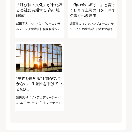
「呼び捨て文化」が未だ残
「俺の若い頃は…」と言っ
る会社に共通する“高い離
てしまう上司の口を、今す
職率”
ぐ塞ぐべき理由
成田直人（ジャパンブルーコンサ
成田直人（ジャパンブルーコンサ
ルティング株式会社代表取締役）
ルティング株式会社代表取締役）
”失敗を責める”上司が気づ
かない「生産性を下げてい
る犯人」
窪田晃和（ザ・アカデミージャパ
ン エグゼクティブ・トレーナー）