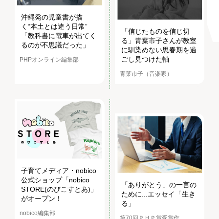
沖縄発の児童書が描
く“本土とは違う日常”
「信じたものを信じ切
「教科書に電車が出てく
る」青葉市子さんが教室
るのが不思議だった」
に馴染めない思春期を過
ごし見つけた軸
PHPオンライン編集部
青葉市子（音楽家）
子育てメディア・nobico
公式ショップ「nobico
「ありがとう」の一言の
STORE(のびこすとあ)」
ために...エッセイ「生き
がオープン！
る」
nobico編集部
第70回ＰＨＰ賞受賞作