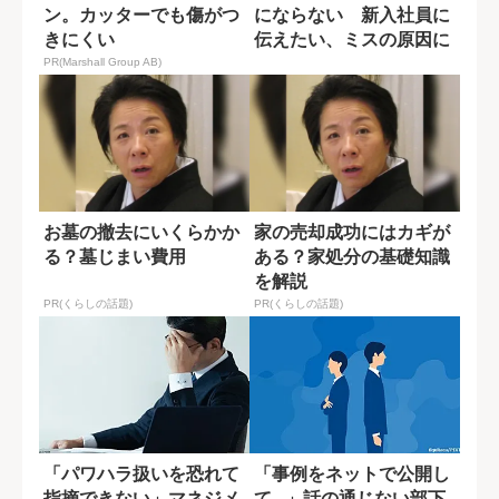
ン。カッターでも傷がつ
にならない 新入社員に
きにくい
伝えたい、ミスの原因に
なる5つの要素
PR(Marshall Group AB)
お墓の撤去にいくらかか
家の売却成功にはカギが
る？墓じまい費用
ある？家処分の基礎知識
を解説
PR(くらしの話題)
PR(くらしの話題)
「パワハラ扱いを恐れて
「事例をネットで公開し
指摘できない」マネジメ
て...」話の通じない部下