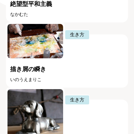
絶望型平和主義
なかむた
生き方
描き屑の瞬き
いのうえまりこ
生き方