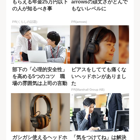
もらえる年金25万円以下
arrowsの頑丈さがとんで
の人が知るべき事
もないレベルに
PR(くらしの話題)
PR(arrows)
部下の「心理的安全性」
ピアスをしてても痛くな
を高める5つのコツ 職
いヘッドホンがありまし
場の雰囲気は上司の言動
た
で決まる
PR(Marshall Group AB)
ガシガシ使えるヘッドホ
「気をつけてね」は解決