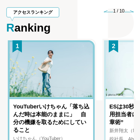
1
/
10
アクセスランキング
Ranking
1
2
YouTuberいけちゃん「落ち込
ESは30秒
んだ時は本能のままに」 自
用担当者に
分の機嫌を取るためにしてい
章術”
ること
新井翔太（NIN
いけちゃん（YouTuber）
役社長、Abui