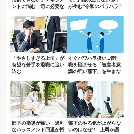
ントに悩む上司に必要な
が生む“令和のパワハラ”
一つの視点
「やさしすぎる上司」が
すぐパワハラ扱い...管理
有望な若手を退職に追い
職を悩ませる「被害者意
込む
識の強い部下」を生まな
い方法
部下の指導が怖い 過剰
部下のやる気が上がらな
なハラスメント回避が招
いのはなぜ? 上司が語