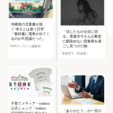
沖縄発の児童書が描
く“本土とは違う日常”
「信じたものを信じ切
「教科書に電車が出てく
る」青葉市子さんが教室
るのが不思議だった」
に馴染めない思春期を過
ごし見つけた軸
PHPオンライン編集部
青葉市子（音楽家）
子育てメディア・nobico
公式ショップ「nobico
「ありがとう」の一言の
STORE(のびこすとあ)」