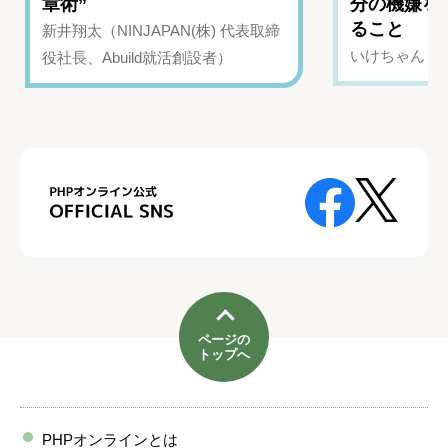
章術”
分の機嫌を
ること
新井翔太（NINJAPAN(株) 代表取締
いけちゃん（Yo
役社長、Abuild就活創設者）
ページの
トップへ
PHPオンラインとは