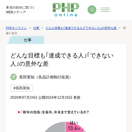
本当の自分に気づく
WEBメディア
PHPオンライン
仕事
どんな目標も｢達成できる人｣｢できない人｣の意外な差
画
像2 枚目
仕事
どんな目標も｢達成できる人｣｢できない
人｣の意外な差
長田英知（良品計画執行役員）
#長田英知
2020年07月24日 公開
2024年12月16日 更新