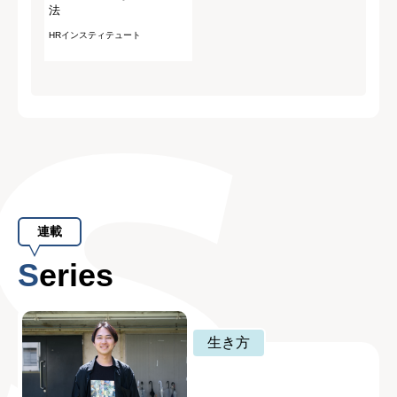
法
HRインスティテュート
連載
Series
生き方