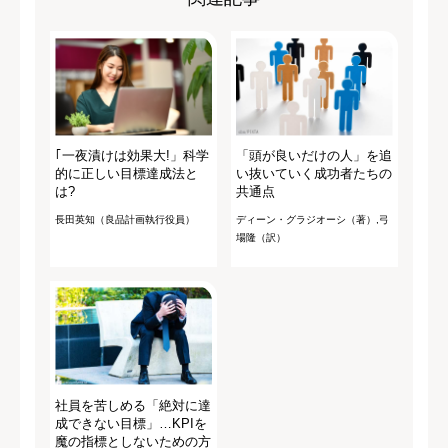
｢一夜漬けは効果大!」科学
「頭が良いだけの人」を追
的に正しい目標達成法と
い抜いていく成功者たちの
は?
共通点
長田英知（良品計画執行役員）
ディーン・グラジオーシ（著）,弓
場隆（訳）
社員を苦しめる「絶対に達
成できない目標」…KPIを
魔の指標としないための方