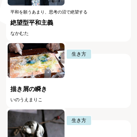
平和を願うあまり、思考の沼で絶望する
絶望型平和主義
なかむた
生き方
描き屑の瞬き
いのうえまりこ
生き方