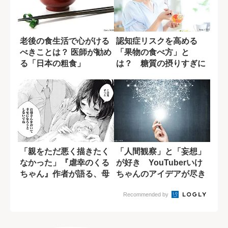
老後の食生活で心がける
認知症リスクを高める
べきことは？ 医師が勧め
「果物の食べ方」と
る「日本の粗食」
は？ 糖質の摂りすぎに
潜む盲点
「親をただ悪く描きたく
「人間観察」と「妄想」
なかった」『虐幸のくる
が好き YouTuberいけ
ちゃん』作者が語る、母
ちゃんのアイデアが尽き
親を悪人にしな...
ない理由
Recommended by