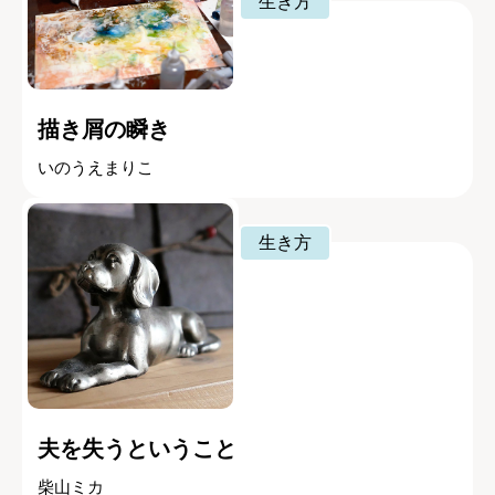
生き方
描き屑の瞬き
いのうえまりこ
生き方
夫を失うということ
柴山ミカ