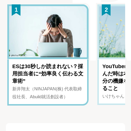
1
2
ESは30秒しか読まれない？採
YouTub
用担当者に“効率良く伝わる文
んだ時は本
章術”
分の機嫌を
ること
新井翔太（NINJAPAN(株) 代表取締
いけちゃん（Yo
役社長、Abuild就活創設者）