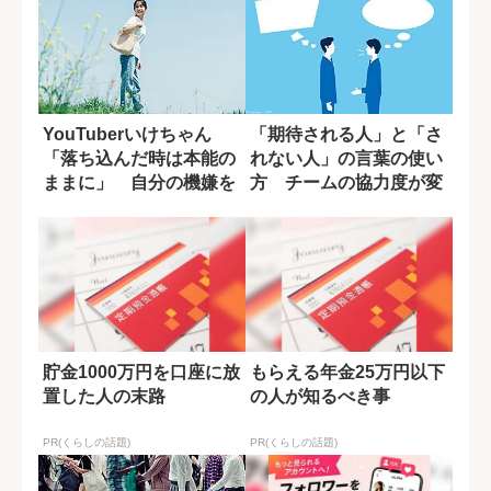
YouTuberいけちゃん
「期待される人」と「さ
「落ち込んだ時は本能の
れない人」の言葉の使い
ままに」 自分の機嫌を
方 チームの協力度が変
取るために...
わる一言の差
貯金1000万円を口座に放
もらえる年金25万円以下
置した人の末路
の人が知るべき事
PR(くらしの話題)
PR(くらしの話題)