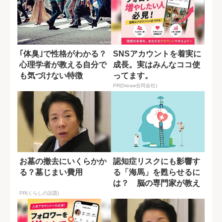
｢体臭｣で性格がわかる？
SNSアカウントを着実に
心理学者が教える自分で
成長。実はみんなココ使
も気づけない特徴
ってます。
PR(Dreaw合同会社)
お墓の撤去にいくらかか
認知症リスクにも影響す
る？墓じまい費用
る「海馬」を甦らせるに
は？ 脳の専門家が教え
る運動習慣
PR(くらしの話題)