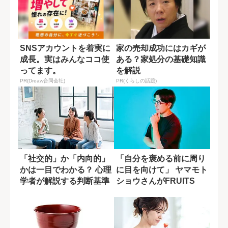
SNSアカウントを着実に
家の売却成功にはカギが
成長。実はみんなココ使
ある？家処分の基礎知識
ってます。
を解説
PR(Dreaw合同会社)
PR(くらしの話題)
「社交的」か「内向的」
「自分を褒める前に周り
かは一目でわかる？ 心理
に目を向けて」 ヤマモト
学者が解説する判断基準
ショウさんがFRUITS
ZIPP...