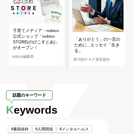
子育てメディア・nobico
公式ショップ「nobico
「ありがとう」の一言の
STORE(のびこすとあ)」
ために...エッセイ「生き
がオープン！
る」
nobico編集部
第70回ＰＨＰ賞受賞作
話題のキーワード
Keywords
#書籍抜粋
#人間関係
#メンタルヘルス