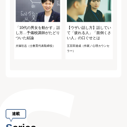
「10代の男女を動かす」話
【ウザい話し方】話してい
し方…予備校講師がたどり
て「疲れる人」「面倒くさ
ついた結論
い人」の口ぐせとは
犬塚壮志（士教育代表取締役）
五百田達成（作家／心理カウンセ
ラー）
連載