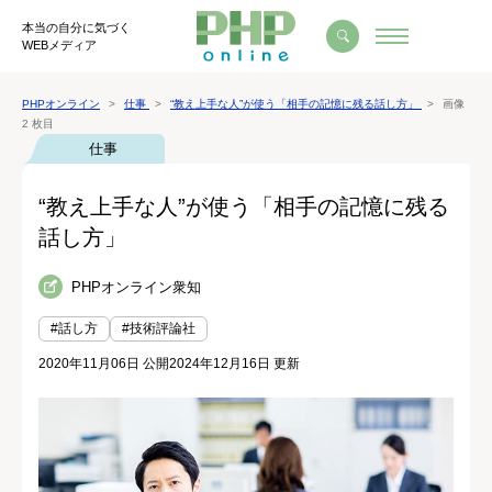
本当の自分に気づく
WEBメディア
PHPオンライン
仕事
“教え上手な人”が使う「相手の記憶に残る話し方」
画像
2 枚目
仕事
“教え上手な人”が使う「相手の記憶に残る
話し方」
PHPオンライン衆知
#話し方
#技術評論社
2020年11月06日 公開
2024年12月16日 更新