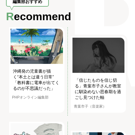
編集部おすすめ
Recommend
沖縄発の児童書が描
く“本土とは違う日常”
「信じたものを信じ切
「教科書に電車が出てく
る」青葉市子さんが教室
るのが不思議だった」
に馴染めない思春期を過
ごし見つけた軸
PHPオンライン編集部
青葉市子（音楽家）