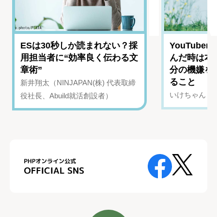
ESは30秒しか読まれない？採
YouTub
用担当者に“効率良く伝わる文
んだ時は本
章術”
分の機嫌を
ること
新井翔太（NINJAPAN(株) 代表取締
いけちゃん（Yo
役社長、Abuild就活創設者）