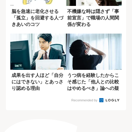
脳を急速に老化させる
不機嫌な時は隠さず「事
「孤立」を回避する人づ
前宣言」で職場の人間関
きあいのコツ
係が変わる
成果を出す人ほど「自分
うつ病を経験したからこ
にはできない」とあっさ
そ感じた「他人との比較
り認める理由
はやめるべき」論への疑
問
Recommended by