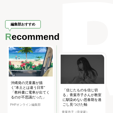
編集部おすすめ
Recommend
沖縄発の児童書が描
く“本土とは違う日常”
「信じたものを信じ切
「教科書に電車が出てく
る」青葉市子さんが教室
るのが不思議だった」
に馴染めない思春期を過
ごし見つけた軸
PHPオンライン編集部
青葉市子（音楽家）