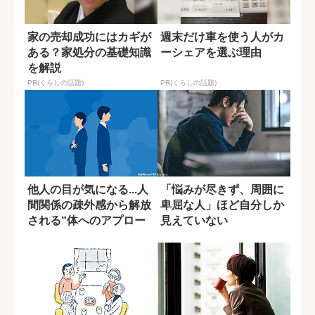
家の売却成功にはカギが
週末だけ車を使う人がカ
ある？家処分の基礎知識
ーシェアを選ぶ理由
を解説
PR(くらしの話題)
PR(くらしの話題)
他人の目が気になる...人
「悩みが尽きず、周囲に
間関係の疎外感から解放
卑屈な人」ほど自分しか
される“体へのアプロー
見えていない
チ”