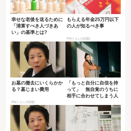
幸せな老後を送るために
もらえる年金25万円以下
「清算すべき人づきあ
の人が知るべき事
い」の基準とは?
PR(くらしの話題)
お墓の撤去にいくらかか
「もっと自分に自信を持
る？墓じまい費用
って」 無自覚のうちに
相手に合わせてしまう人
の特徴
PR(くらしの話題)