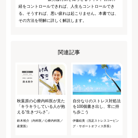
経をコントロールできれば、人生もコントロールでき
る。そうすれば、悪い疲れは起こりません。本書では、
その方法を明解に詳しく解説します。
関連記事
秋葉原の心療内科医が見た
自分なりのストレス対処法
「キラキラしている人が抱
を100個書き出し、常に持
える“生きづらさ”」
ち歩こう
鈴木裕介（内科医／心療内科医／
伊藤絵美（洗足ストレスコーピン
産業医）
グ・サポートオフィス所長）