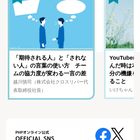
「期待される人」と「されな
YouTub
い人」の言葉の使い方 チー
んだ時は本
ムの協力度が変わる一言の差
分の機嫌を
ること
越川慎司（株式会社クロスリバー代
いけちゃん（Yo
表取締役社長）