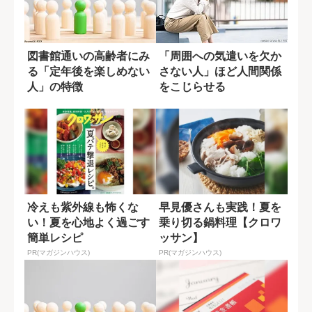
図書館通いの高齢者にみ
「周囲への気遣いを欠か
る「定年後を楽しめない
さない人」ほど人間関係
人」の特徴
をこじらせる
冷えも紫外線も怖くな
早見優さんも実践！夏を
い！夏を心地よく過ごす
乗り切る鍋料理【クロワ
簡単レシピ
ッサン】
PR(マガジンハウス)
PR(マガジンハウス)