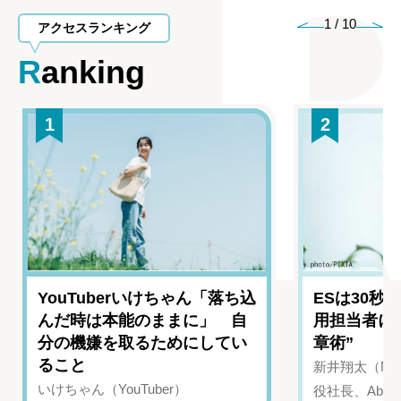
1
/
10
アクセスランキング
Ranking
1
2
YouTuberいけちゃん「落ち込
ESは30秒
んだ時は本能のままに」 自
用担当者に
分の機嫌を取るためにしてい
章術”
ること
新井翔太（NIN
いけちゃん（YouTuber）
役社長、Abui