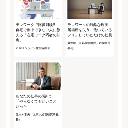
テレワークで阿鼻叫喚!!
テレワークの残酷な現実…
自宅で集中できない人に教
居場所を失う「働いている
える「在宅ワーク巧者の知
フリ」していただけの社員
恵」
藤井聡（京都大学教授／内閣官房
PHPオンライン衆知編集部
参与）
あなたの仕事の8割は、
「やらなくてもいいこと」
だった
佐々木常夫（元東レ経営研究所社
長）