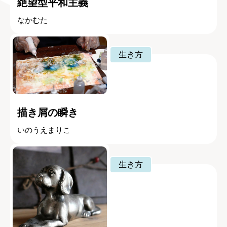
絶望型平和主義
なかむた
生き方
描き屑の瞬き
いのうえまりこ
生き方