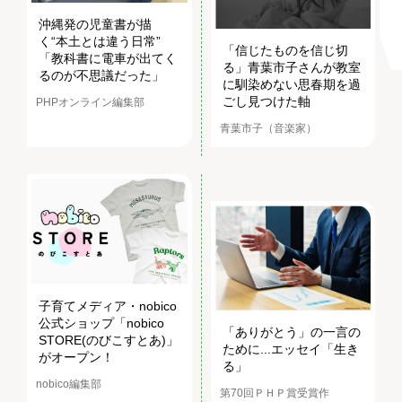
沖縄発の児童書が描
く“本土とは違う日常”
「信じたものを信じ切
「教科書に電車が出てく
る」青葉市子さんが教室
るのが不思議だった」
に馴染めない思春期を過
ごし見つけた軸
PHPオンライン編集部
青葉市子（音楽家）
子育てメディア・nobico
公式ショップ「nobico
「ありがとう」の一言の
STORE(のびこすとあ)」
ために...エッセイ「生き
がオープン！
る」
nobico編集部
第70回ＰＨＰ賞受賞作