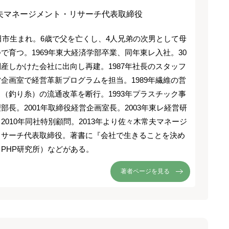
夫マネージメント・リサーチ代表取締役
秋田市生まれ。6歳で父を亡くし、4人兄弟の次男として母
で育つ。1969年東大経済学部卒業、同年東レ入社。30
産しかけた会社に出向し再建。1987年社長のスタッフ
企画室で経営革新プログラムを担当。1989年繊維の営
（釣り糸）の流通改革を断行。1993年プラスチック事
部長。2001年取締役経営企画室長。2003年東レ経営研
2010年同社特別顧問。2013年より佐々木常夫マネージ
リサーチ代表取締役。著書に『会社で生きることを決め
PHP研究所）などがある。
著者ページを見る