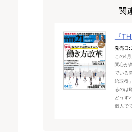
関
『TH
発売日: 
この4
関心が
でいる
給取得
るのは
どうす
個人で