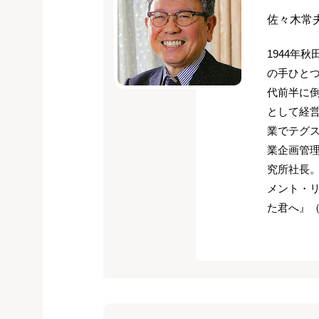
佐々木常
1944年
の手ひとつ
代前半に倒
として経営
業でテグス
業企画管理
究所社長。
メント・
た君へ』（