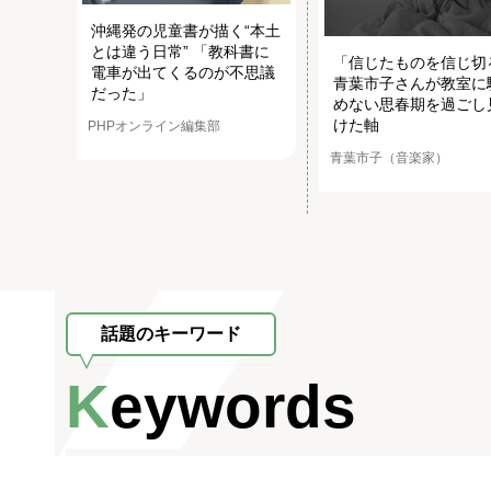
沖縄発の児童書が描く“本土
とは違う日常” 「教科書に
「信じたものを信じ切
電車が出てくるのが不思議
青葉市子さんが教室に
だった」
めない思春期を過ごし
けた軸
PHPオンライン編集部
青葉市子（音楽家）
話題のキーワード
Keywords