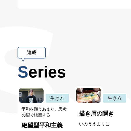
連載
Series
生き方
生き方
平和を願うあまり、思考
描き屑の瞬き
の沼で絶望する
いのうえまりこ
絶望型平和主義