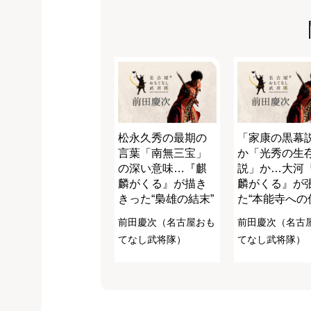
松永久秀の最期の
「家康の黒幕
言葉「南無三宝」
か「光秀の生
の深い意味…『麒
説」か…大河
麟がくる』が描き
麟がくる』が
きった“梟雄の結末”
た“本能寺への
前田慶次（名古屋おも
前田慶次（名古
てなし武将隊）
てなし武将隊）