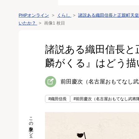
PHPオンライン
くらし
諸説ある織田信長と正親町天皇
いたか？
画像1 枚目
諸説ある織田信長と
麟がくる』はどう描
前田慶次（名古屋おもてなし武
#織田信長
#前田慶次（名古屋おもてなし武将
この記事をシェア