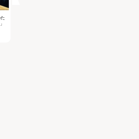
のた
る」