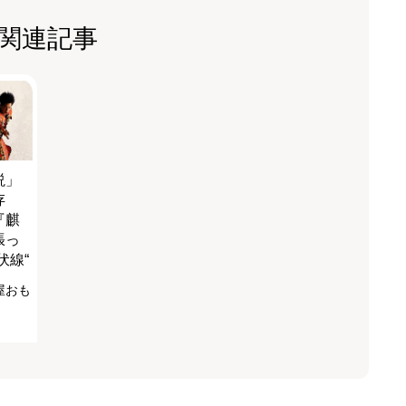
関連記事
説」
存
『麒
張っ
伏線“
屋おも