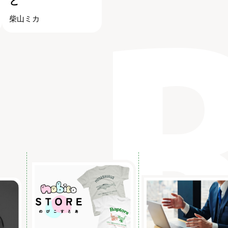
と
柴山ミカ