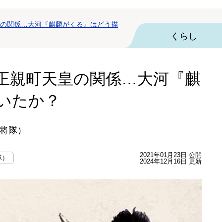
の関係…大河『麒麟がくる』はどう描
くらし
正親町天皇の関係…大河『麒
いたか？
将隊）
2021年01月23日 公開
隊）
2024年12月16日 更新