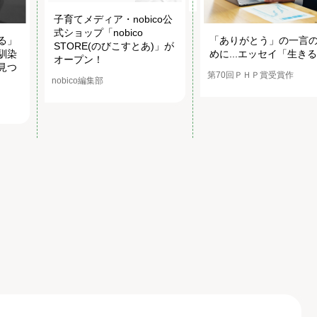
子育てメディア・nobico公
式ショップ「nobico
る」
「ありがとう」の一言
STORE(のびこすとあ)」が
馴染
めに...エッセイ「生き
オープン！
見つ
第70回ＰＨＰ賞受賞作
nobico編集部