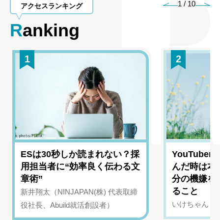
1
/
10
アクセスランキング
Ranking
1
2
ESは30秒しか読まれない？採
YouTub
用担当者に“効率良く伝わる文
んだ時は本
章術”
分の機嫌を
ること
新井翔太（NINJAPAN(株) 代表取締
いけちゃん（Yo
役社長、Abuild就活創設者）