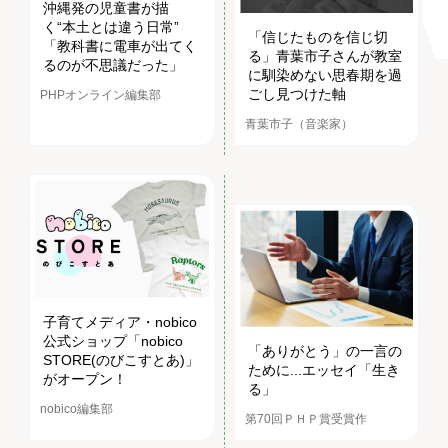
沖縄発の児童書が描
く“本土とは違う日常”
「信じたものを信じ切
「教科書に電車が出てく
る」青葉市子さんが教室
るのが不思議だった」
に馴染めない思春期を過
ごし見つけた軸
PHPオンライン編集部
青葉市子（音楽家）
子育てメディア・nobico
公式ショップ「nobico
「ありがとう」の一言の
STORE(のびこすとあ)」
ために...エッセイ「生き
がオープン！
る」
nobico編集部
第70回ＰＨＰ賞受賞作