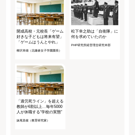
開成高校・元校長「ゲーム
松下幸之助は「自衛隊」に
好きな子どもは将来有望」
何を求めていたのか
「ゲームはうんとやれ」
PHP研究所経営理念研究本部
柳沢幸雄（北鎌倉女子学園園長）
「過労死ライン」を超える
教師が6割以上…毎年5000
人が休職する“学校の実態”
妹尾昌俊（教育研究家）