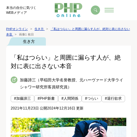
本当の自分に気づく
WEBメディア
PHPオンライン
生き方
「私はつらい」と周囲に漏らす人が、絶対に表に出さない
本音
画像1 枚目
生き方
「私はつらい」と周囲に漏らす人が、絶
対に表に出さない本音
加藤諦三（早稲田大学名誉教授、元ハーヴァード大学ライ
シャワー研究所客員研究員）
#加藤諦三
#PHP新書
#人間関係
#つらい
#退行欲求
2021年11月23日 公開
2024年12月16日 更新