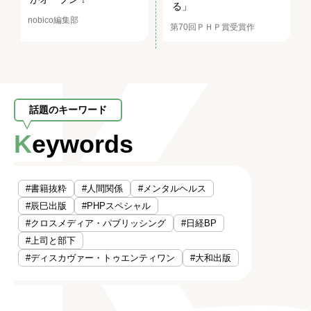
る」
nobico編集部
第70回ＰＨＰ賞受賞作
話題のキーワード
Keywords
#書籍抜粋
#人間関係
#メンタルヘルス
#辰巳出版
#PHPスペシャル
#クロスメディア・パブリッシング
#日経BP
#上司と部下
#ディスカヴァー・トゥエンティワン
#大和出版