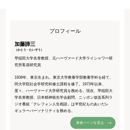
プロフィール
加藤諦三
（かとう・たいぞう）
早稲田大学名誉教授、元ハーヴァード大学ライシャワー研
究所客員研究員
1938年、東京生まれ。東京大学教養学部教養学科を経て、
同大学院社会学研究科修士課程を修了。1973年以来、
度々、ハーヴァード大学研究員を務める。現在、早稲田大
学名誉教授、日本精神衛生学会顧問、ニッポン放送系列ラ
ジオ番組「テレフォン人生相談」は半世紀ものあいだレ
ギュラーパーソナリティを務める。
著者ページを見る