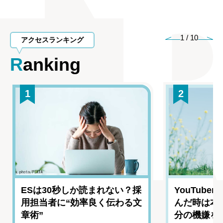
1
/
10
アクセスランキング
Ranking
1
2
ESは30秒しか読まれない？採
YouTub
用担当者に“効率良く伝わる文
んだ時は本
章術”
分の機嫌を