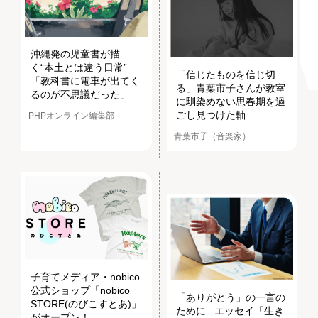
沖縄発の児童書が描
く“本土とは違う日常”
「信じたものを信じ切
「教科書に電車が出てく
る」青葉市子さんが教室
るのが不思議だった」
に馴染めない思春期を過
ごし見つけた軸
PHPオンライン編集部
青葉市子（音楽家）
子育てメディア・nobico
公式ショップ「nobico
「ありがとう」の一言の
STORE(のびこすとあ)」
ために...エッセイ「生き
がオープン！