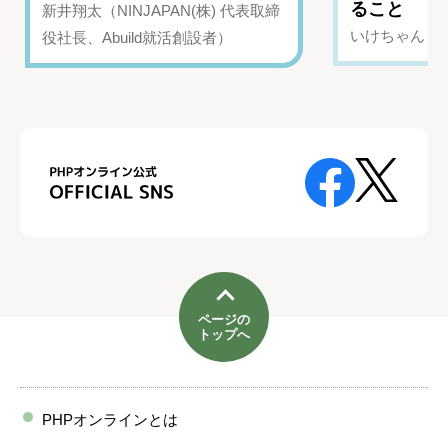
ること
新井翔太（NINJAPAN(株) 代表取締
いけちゃん（Yo
役社長、Abuild就活創設者）
ページの
トップへ
PHPオンラインとは