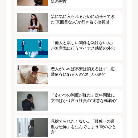
親の態度
親に気に入られるために頑張ってき
た“真面目な人”が行き着く挫折感
「他人と親しい関係を築けない人」
が無意識に行うマイナス感情の外化
恋人がいれば不安は消えるはず...恋
愛依存に陥る人の“虚しい期待”
「あいつの態度が嫌だ」定年間近に
文句ばかり言う社員の“迷惑な執着心”
見捨てられたくない...「孤独への過
度な恐怖」を生んでしまう“親のひと
言”