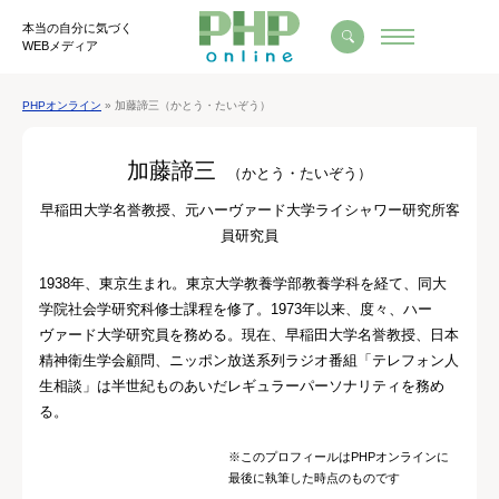
本当の自分に気づく
WEBメディア
PHPオンライン
» 加藤諦三（かとう・たいぞう）
加藤諦三
（かとう・たいぞう）
早稲田大学名誉教授、元ハーヴァード大学ライシャワー研究所客
員研究員
1938年、東京生まれ。東京大学教養学部教養学科を経て、同大
学院社会学研究科修士課程を修了。1973年以来、度々、ハー
ヴァード大学研究員を務める。現在、早稲田大学名誉教授、日本
精神衛生学会顧問、ニッポン放送系列ラジオ番組「テレフォン人
生相談」は半世紀ものあいだレギュラーパーソナリティを務め
る。
※このプロフィールはPHPオンラインに
最後に執筆した時点のものです