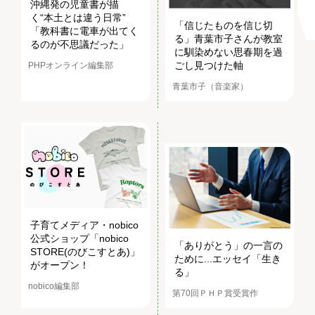
沖縄発の児童書が描
く“本土とは違う日常”
「信じたものを信じ切
「教科書に電車が出てく
る」青葉市子さんが教室
るのが不思議だった」
に馴染めない思春期を過
ごし見つけた軸
PHPオンライン編集部
青葉市子（音楽家）
子育てメディア・nobico
公式ショップ「nobico
「ありがとう」の一言の
STORE(のびこすとあ)」
ために...エッセイ「生き
がオープン！
る」
nobico編集部
第70回ＰＨＰ賞受賞作