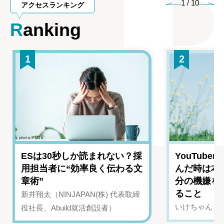
1
/
10
アクセスランキング
Ranking
1
2
ESは30秒しか読まれない？採
YouTub
用担当者に“効率良く伝わる文
んだ時は本
章術”
分の機嫌を
ること
新井翔太（NINJAPAN(株) 代表取締
いけちゃん（Yo
役社長、Abuild就活創設者）