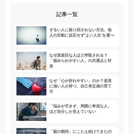
記事一覧
ずるい人に振り回されない方法。他
人の言動に反応せず“よい人生”を選べ
なぜ真面目な人ほど搾取される？
「舐められやすい人」の共通点と対
策
なぜ「心が折れやすい」のか？逆境
に強い人が持つ、自己肯定感の育て
方
「悩みが尽きず、周囲に卑屈な人」
ほど自分しか見えていない
「親の期待」にこたえ続けてきたの