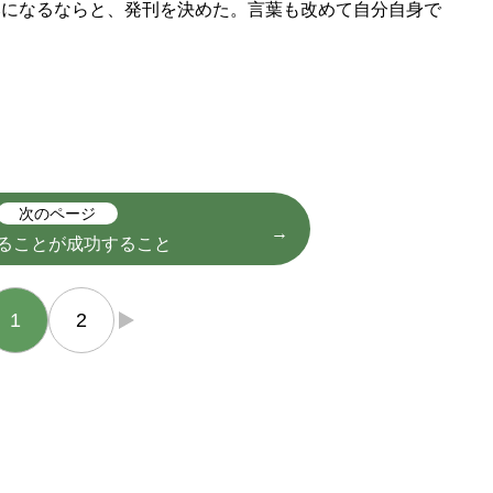
みになるならと、発刊を決めた。言葉も改めて自分自身で
次のページ
ることが成功すること
1
2
→