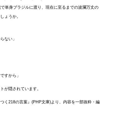
歳で単身ブラジルに渡り、現在に至るまでの波瀾万丈の
でしょうか。
こらない」
去ですから」
ントが隠されています。
く218の言葉』(PHP文庫)より、内容を一部抜粋・編