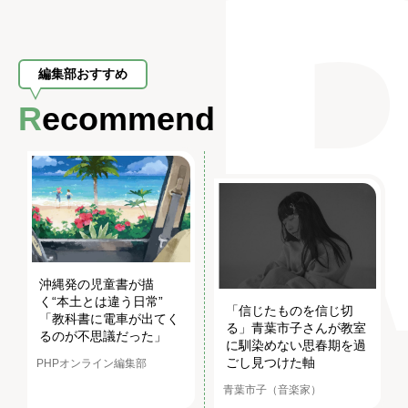
編集部おすすめ
Recommend
沖縄発の児童書が描
く“本土とは違う日常”
「信じたものを信じ切
「教科書に電車が出てく
る」青葉市子さんが教室
るのが不思議だった」
に馴染めない思春期を過
ごし見つけた軸
PHPオンライン編集部
青葉市子（音楽家）