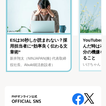
ESは30秒しか読まれない？採
YouTub
用担当者に“効率良く伝わる文
んだ時は本
章術”
分の機嫌を
ること
新井翔太（NINJAPAN(株) 代表取締
いけちゃん（Yo
役社長、Abuild就活創設者）