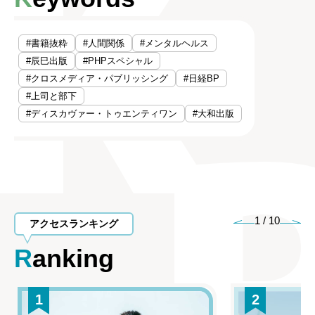
#書籍抜粋
#人間関係
#メンタルヘルス
#辰巳出版
#PHPスペシャル
#クロスメディア・パブリッシング
#日経BP
#上司と部下
#ディスカヴァー・トゥエンティワン
#大和出版
1
/
10
アクセスランキング
Ranking
1
2