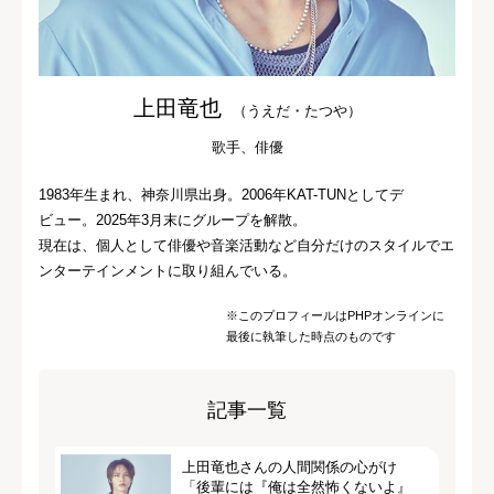
上田竜也
（うえだ・たつや）
歌手、俳優
1983年生まれ、神奈川県出身。2006年KAT-TUNとしてデ
ビュー。2025年3月末にグループを解散。
現在は、個人として俳優や音楽活動など自分だけのスタイルでエ
ンターテインメントに取り組んでいる。
※このプロフィールはPHPオンラインに
最後に執筆した時点のものです
記事一覧
上田竜也さんの人間関係の心がけ
「後輩には『俺は全然怖くないよ』