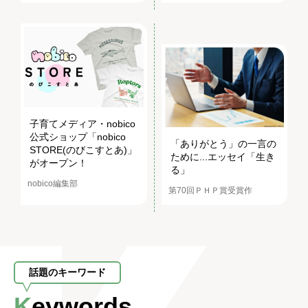
子育てメディア・nobico
公式ショップ「nobico
「ありがとう」の一言の
STORE(のびこすとあ)」
ために...エッセイ「生き
がオープン！
る」
nobico編集部
第70回ＰＨＰ賞受賞作
話題のキーワード
Keywords