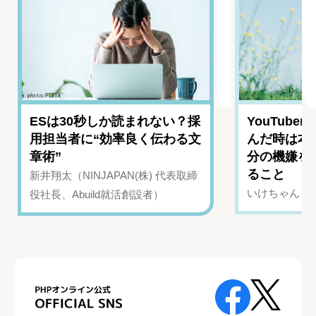
ESは30秒しか読まれない？採
YouTub
用担当者に“効率良く伝わる文
んだ時は本
章術”
分の機嫌を
ること
新井翔太（NINJAPAN(株) 代表取締
いけちゃん（Yo
役社長、Abuild就活創設者）