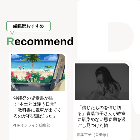
編集部おすすめ
Recommend
沖縄発の児童書が描
く“本土とは違う日常”
「信じたものを信じ切
「教科書に電車が出てく
る」青葉市子さんが教室
るのが不思議だった」
に馴染めない思春期を過
ごし見つけた軸
PHPオンライン編集部
青葉市子（音楽家）