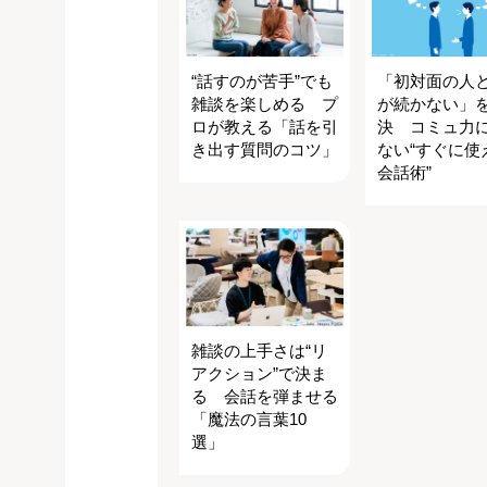
“話すのが苦手”でも
「初対面の人
雑談を楽しめる プ
が続かない」
ロが教える「話を引
決 コミュ力
き出す質問のコツ」
ない“すぐに使
会話術”
雑談の上手さは“リ
アクション”で決ま
る 会話を弾ませる
「魔法の言葉10
選」