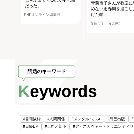
青葉市子さんが教室に
だった」
めない思春期を過ごし
けた軸
PHPオンライン編集部
青葉市子（音楽家）
話題のキーワード
Keywords
#書籍抜粋
#人間関係
#メンタルヘルス
#辰巳出版
#日経BP
#上司と部下
#ディスカヴァー・トゥエンティワ