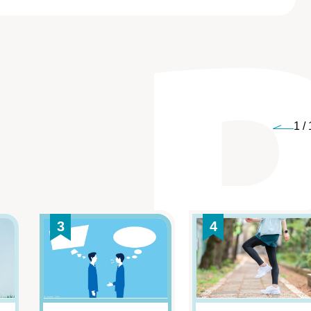
1
/
3
4