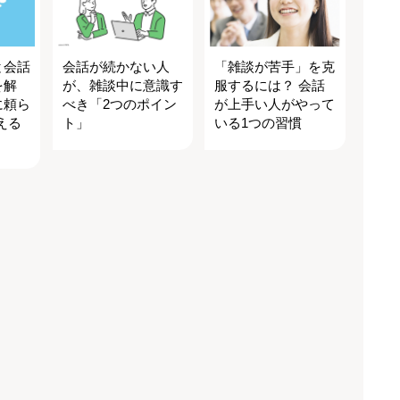
と会話
会話が続かない人
「雑談が苦手」を克
を解
が、雑談中に意識す
服するには？ 会話
に頼ら
べき「2つのポイン
が上手い人がやって
える
ト」
いる1つの習慣