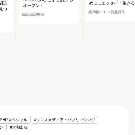
馴染
めに...エッセイ「生き
オープン！
見つ
第70回ＰＨＰ賞受賞作
nobico編集部
#PHPスペシャル
#クロスメディア・パブリッシング
ン
#大和出版