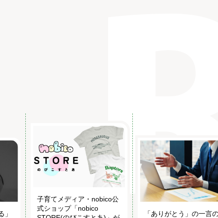
子育てメディア・nobico公
式ショップ「nobico
る」
「ありがとう」の一言
STORE(のびこすとあ)」が