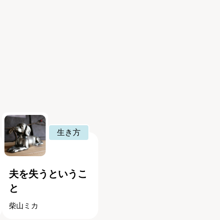
生き方
夫を失うというこ
と
柴山ミカ