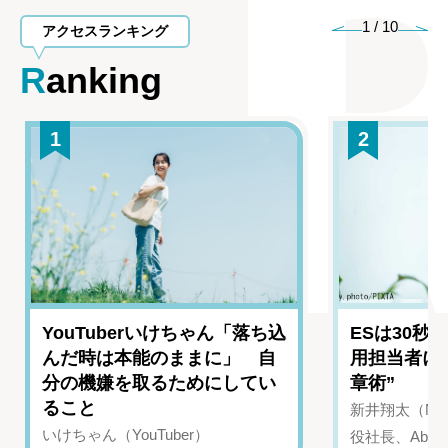
1
/
10
アクセスランキング
Ranking
1
2
YouTuberいけちゃん「落ち込
ESは30秒
んだ時は本能のままに」 自
用担当者に
分の機嫌を取るためにしてい
章術”
ること
新井翔太（NIN
いけちゃん（YouTuber）
役社長、Abui