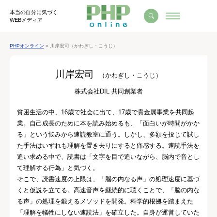
本当の自分に気づく
WEBメディア
PHPオンライン
» 川岸宏司（かわぎし・こうじ）
川岸宏司
（かわぎし・こうじ）
株式会社DIL 共同創業者
貧困生活の中、16歳で社会に出て、17歳で貴金属事業を共同起
業。自己成長のために本を読み始めるも、「面白いが時間がかか
る」という悩みから速読教室に通う。しかし、多額を投じて試し
た手法はいずれも理解を置き去りにすると痛感する。速読手法を
追い求める中で、読書は「文字を目で追いながら、脳内で音とし
て理解する行為」と気づく。
そこで、読書速度の上限は、「脳の内なる声」の処理速度に基づ
くと仮説を立てる。高速音声を継続的に聴くことで、「脳の内な
る声」の処理を鍛えるメソッドを開発。科学的根拠を踏まえた
「理解を犠牲にしない速読法」を確立した。自身が運営していた