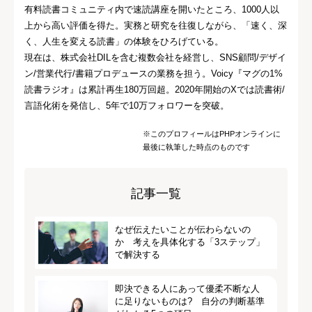
有料読書コミュニティ内で速読講座を開いたところ、1000人以
上から高い評価を得た。実務と研究を往復しながら、「速く、深
く、人生を変える読書」の体験をひろげている。
現在は、株式会社DILを含む複数会社を経営し、SNS顧問/デザイ
ン/営業代行/書籍プロデュースの業務を担う。Voicy『マグの1%
読書ラジオ』は累計再生180万回超。2020年開始のXでは読書術/
言語化術を発信し、5年で10万フォロワーを突破。
※このプロフィールはPHPオンラインに
最後に執筆した時点のものです
記事一覧
なぜ伝えたいことが伝わらないの
か 考えを具体化する「3ステップ」
で解決する
即決できる人にあって優柔不断な人
に足りないものは? 自分の判断基準