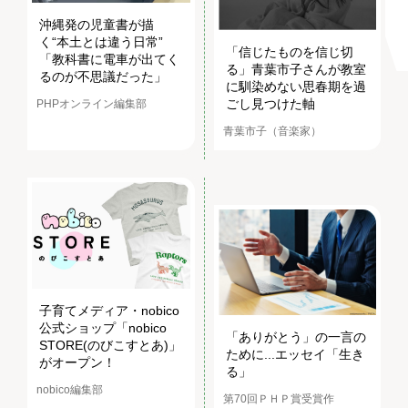
沖縄発の児童書が描
く“本土とは違う日常”
「信じたものを信じ切
「教科書に電車が出てく
る」青葉市子さんが教室
るのが不思議だった」
に馴染めない思春期を過
ごし見つけた軸
PHPオンライン編集部
青葉市子（音楽家）
子育てメディア・nobico
公式ショップ「nobico
「ありがとう」の一言の
STORE(のびこすとあ)」
ために...エッセイ「生き
がオープン！
る」
nobico編集部
第70回ＰＨＰ賞受賞作