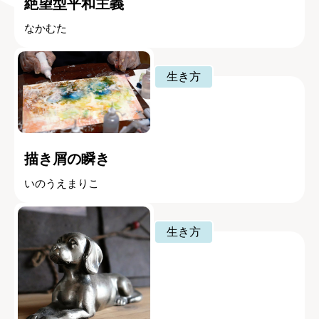
絶望型平和主義
なかむた
生き方
描き屑の瞬き
いのうえまりこ
生き方