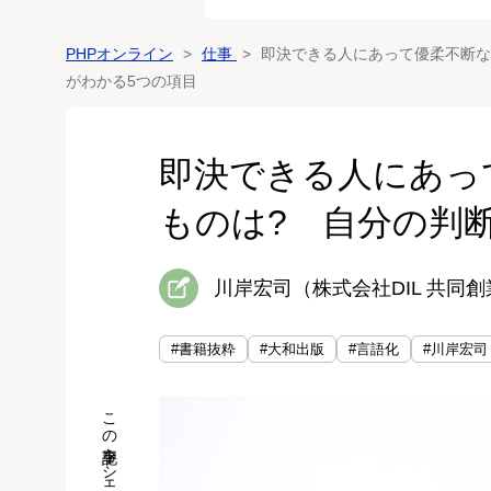
PHPオンライン
仕事
即決できる人にあって優柔不断な
がわかる5つの項目
即決できる人にあっ
ものは? 自分の判
川岸宏司（株式会社DIL 共同
#書籍抜粋
#大和出版
#言語化
#川岸宏司
この記事をシェア