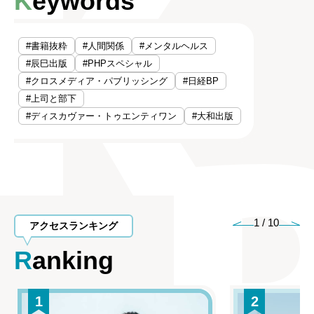
Keywords
#書籍抜粋
#人間関係
#メンタルヘルス
#辰巳出版
#PHPスペシャル
#クロスメディア・パブリッシング
#日経BP
#上司と部下
#ディスカヴァー・トゥエンティワン
#大和出版
1
/
10
アクセスランキング
Ranking
1
2