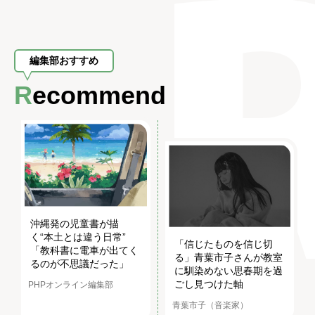
編集部おすすめ
Recommend
沖縄発の児童書が描
く“本土とは違う日常”
「信じたものを信じ切
「教科書に電車が出てく
る」青葉市子さんが教室
るのが不思議だった」
に馴染めない思春期を過
ごし見つけた軸
PHPオンライン編集部
青葉市子（音楽家）