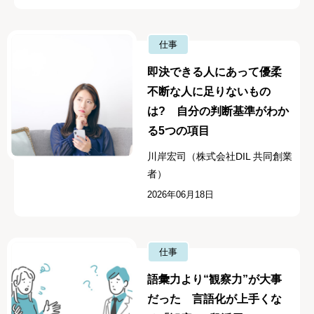
仕事
即決できる人にあって優柔
不断な人に足りないもの
は? 自分の判断基準がわか
る5つの項目
川岸宏司（株式会社DIL 共同創業
者）
2026年06月18日
仕事
語彙力より“観察力”が大事
だった 言語化が上手くな