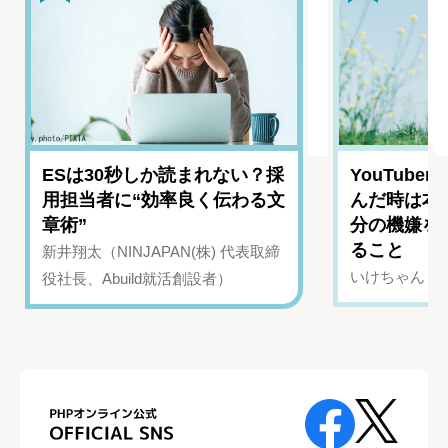
ESは30秒しか読まれない？採
YouTub
用担当者に“効率良く伝わる文
んだ時は本
章術”
分の機嫌を
ること
新井翔太（NINJAPAN(株) 代表取締
いけちゃん（Yo
役社長、Abuild就活創設者）