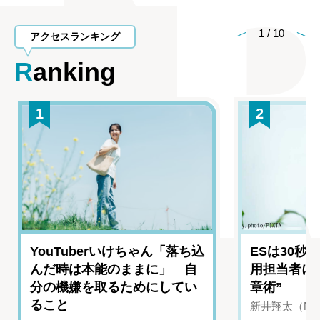
1
/
10
アクセスランキング
Ranking
1
2
YouTuberいけちゃん「落ち込
ESは30秒
んだ時は本能のままに」 自
用担当者に
分の機嫌を取るためにしてい
章術”
ること
新井翔太（NIN