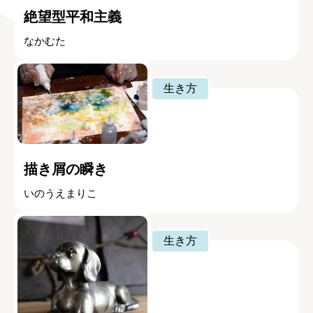
絶望型平和主義
なかむた
生き方
描き屑の瞬き
いのうえまりこ
生き方