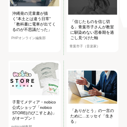
沖縄発の児童書が描
く“本土とは違う日常”
「信じたものを信じ切
「教科書に電車が出てく
る」青葉市子さんが教室
るのが不思議だった」
に馴染めない思春期を過
ごし見つけた軸
PHPオンライン編集部
青葉市子（音楽家）
子育てメディア・nobico
公式ショップ「nobico
「ありがとう」の一言の
STORE(のびこすとあ)」
ために...エッセイ「生き
がオープン！
る」
nobico編集部