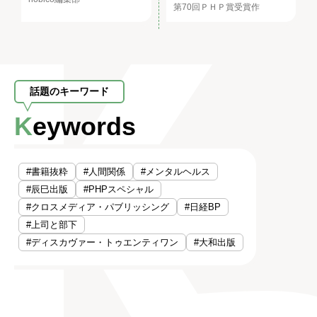
第70回ＰＨＰ賞受賞作
話題のキーワード
Keywords
#書籍抜粋
#人間関係
#メンタルヘルス
#辰巳出版
#PHPスペシャル
#クロスメディア・パブリッシング
#日経BP
#上司と部下
#ディスカヴァー・トゥエンティワン
#大和出版