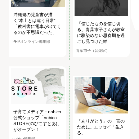
沖縄発の児童書が描
く“本土とは違う日常”
「信じたものを信じ切
「教科書に電車が出てく
る」青葉市子さんが教室
るのが不思議だった」
に馴染めない思春期を過
ごし見つけた軸
PHPオンライン編集部
青葉市子（音楽家）
子育てメディア・nobico
公式ショップ「nobico
「ありがとう」の一言の
STORE(のびこすとあ)」
ために...エッセイ「生き
がオープン！
る」
nobico編集部