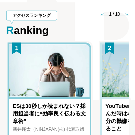
1
/
10
アクセスランキング
Ranking
1
2
ESは30秒しか読まれない？採
YouTub
用担当者に“効率良く伝わる文
んだ時は本
章術”
分の機嫌を
ること
新井翔太（NINJAPAN(株) 代表取締