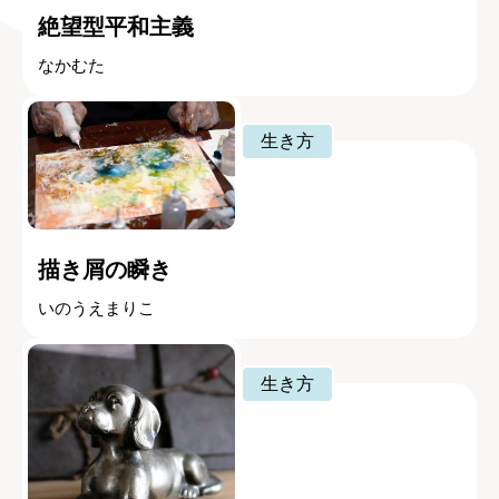
絶望型平和主義
なかむた
生き方
描き屑の瞬き
いのうえまりこ
生き方