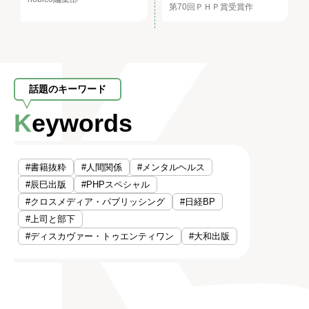
第70回ＰＨＰ賞受賞作
話題のキーワード
Keywords
#書籍抜粋
#人間関係
#メンタルヘルス
#辰巳出版
#PHPスペシャル
#クロスメディア・パブリッシング
#日経BP
#上司と部下
#ディスカヴァー・トゥエンティワン
#大和出版