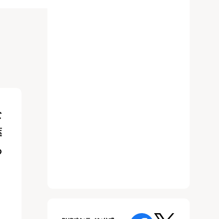
な
葉
あ