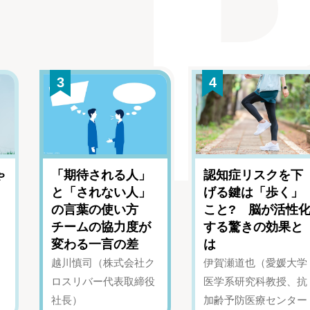
3
4
ゃ
「期待される人」
認知症リスクを下
と「されない人」
げる鍵は「歩く」
の言葉の使い方
こと? 脳が活性
チームの協力度が
する驚きの効果と
変わる一言の差
は
越川慎司（株式会社ク
伊賀瀬道也（愛媛大学
ロスリバー代表取締役
医学系研究科教授、抗
社長）
加齢予防医療センター