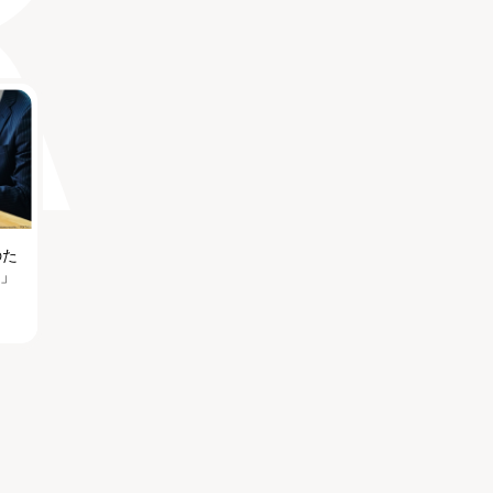
のた
る」