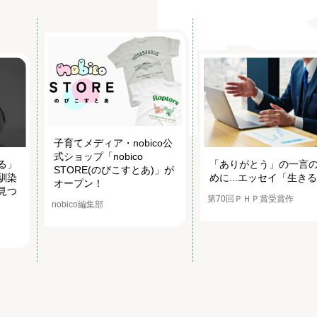
子育てメディア・nobico公
式ショップ「nobico
る」
「ありがとう」の一言
STORE(のびこすとあ)」が
馴染
めに...エッセイ「生き
オープン！
見つ
第70回ＰＨＰ賞受賞作
nobico編集部