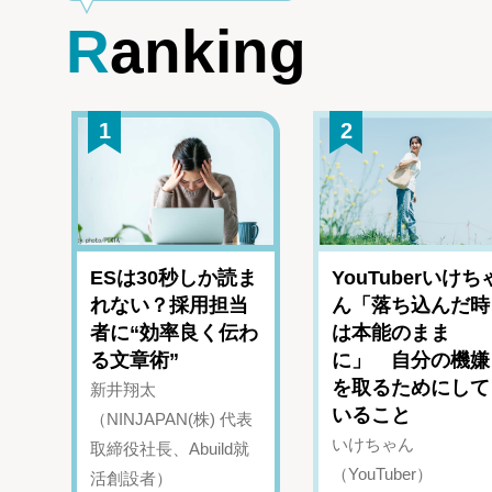
Ranking
1
2
ESは30秒しか読ま
YouTuberいけち
れない？採用担当
ん「落ち込んだ時
者に“効率良く伝わ
は本能のまま
る文章術”
に」 自分の機嫌
を取るためにして
新井翔太
いること
（NINJAPAN(株) 代表
いけちゃん
取締役社長、Abuild就
（YouTuber）
活創設者）