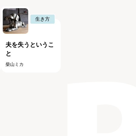
生き方
夫を失うというこ
と
柴山ミカ