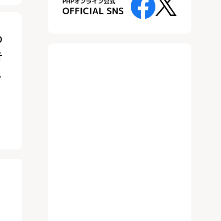
の
音
し