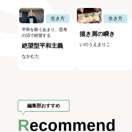
生き方
生き方
平和を願うあまり、思考
描き屑の瞬き
の沼で絶望する
いのうえまりこ
絶望型平和主義
なかむた
編集部おすすめ
Recommend