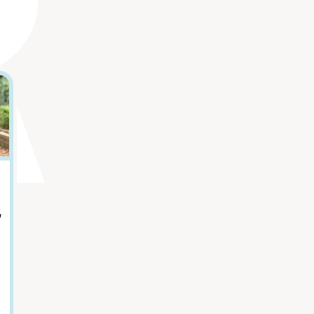
5
6
｢体臭｣で性格がわ
「親をただ悪く描
かる？ 心理学者が
きたくなかった」
化
教える自分でも気
『虐幸のくるちゃ
づけない特徴
ん』作者が語る、
母親を悪人にしな
内藤誼人（心理学者）
かった理由
木陰ひな田(漫画家)