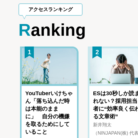
アクセスランキング
Ranking
1
2
YouTuberいけちゃ
ESは30秒しか読
ん「落ち込んだ時
れない？採用担当
は本能のまま
者に“効率良く伝
に」 自分の機嫌
る文章術”
を取るためにして
新井翔太
いること
（NINJAPAN(株) 代