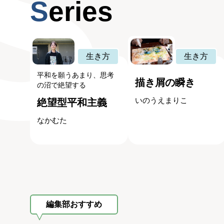
Series
生き方
生き方
平和を願うあまり、思考
描き屑の瞬き
の沼で絶望する
いのうえまりこ
絶望型平和主義
なかむた
編集部おすすめ