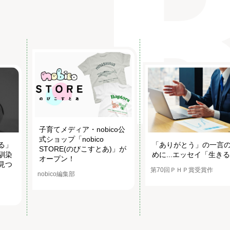
子育てメディア・nobico公
式ショップ「nobico
る」
「ありがとう」の一言
STORE(のびこすとあ)」が
馴染
めに...エッセイ「生き
オープン！
見つ
第70回ＰＨＰ賞受賞作
nobico編集部