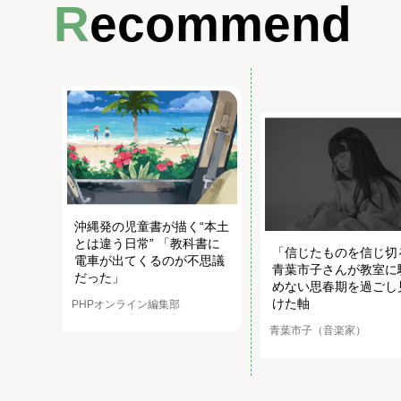
Recommend
沖縄発の児童書が描く“本土
とは違う日常” 「教科書に
「信じたものを信じ切
電車が出てくるのが不思議
青葉市子さんが教室に
だった」
めない思春期を過ごし
けた軸
PHPオンライン編集部
青葉市子（音楽家）