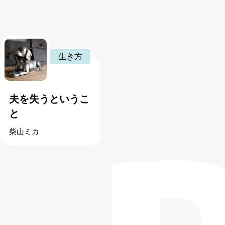
生き方
夫を失うというこ
と
柴山ミカ