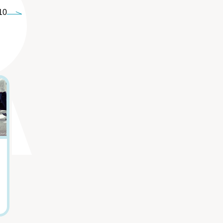
10
5
6
嫌いな上司から逃
「親をただ悪く描
げたい...「職場の
きたくなかった」
人間関係がつらい
『虐幸のくるちゃ
人」の心を軽くす
ん』作者が語る、
る言葉
母親を悪人にしな
かった理由
田口久人