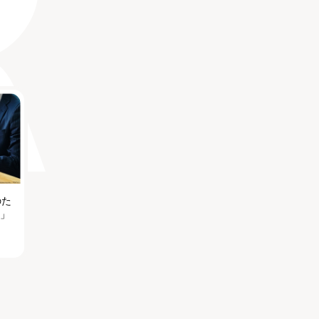
のた
る」