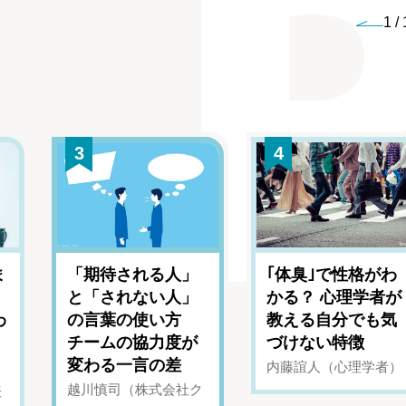
1
/
3
4
ま
「期待される人」
｢体臭｣で性格がわ
と「されない人」
かる？ 心理学者が
わ
の言葉の使い方
教える自分でも気
チームの協力度が
づけない特徴
変わる一言の差
内藤誼人（心理学者）
越川慎司（株式会社ク
表