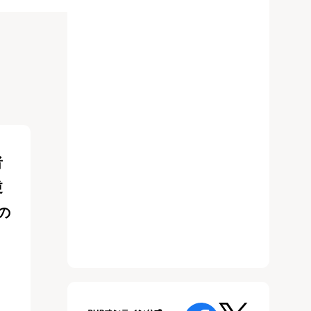
者
逆
の