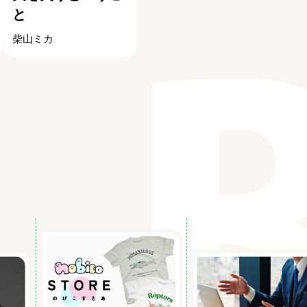
と
柴山ミカ