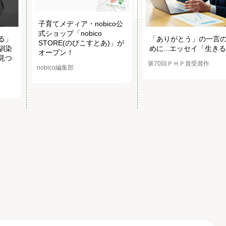
子育てメディア・nobico公
式ショップ「nobico
る」
「ありがとう」の一言
STORE(のびこすとあ)」が
馴染
めに...エッセイ「生き
オープン！
見つ
第70回ＰＨＰ賞受賞作
nobico編集部