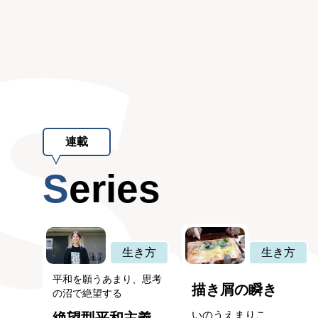
連載
Series
生き方
生き方
平和を願うあまり、思考
描き屑の瞬き
の沼で絶望する
いのうえまりこ