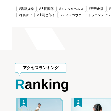
#書籍抜粋
#人間関係
#メンタルヘルス
#辰巳出版
#日経BP
#上司と部下
#ディスカヴァー・トゥエンティワ
アクセスランキング
Ranking
1
2