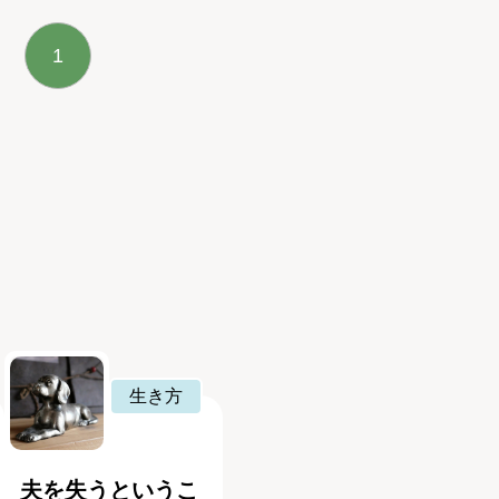
1
生き方
夫を失うというこ