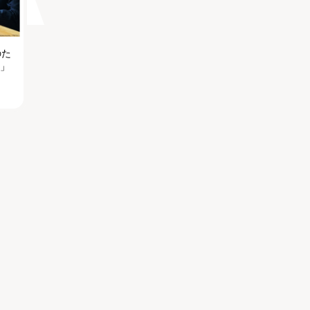
のた
る」