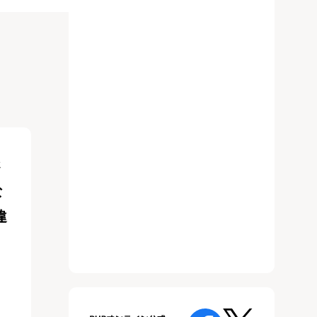
さ
な
違