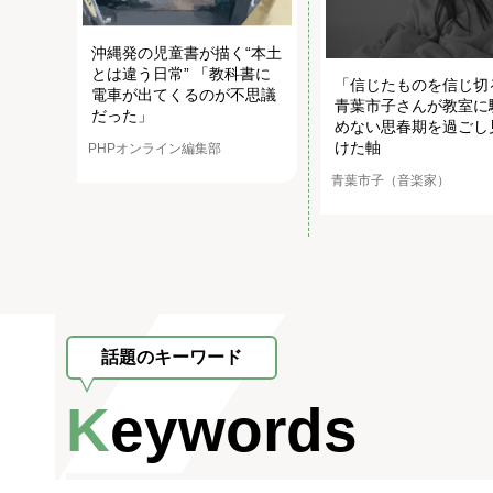
沖縄発の児童書が描く“本土
とは違う日常” 「教科書に
「信じたものを信じ切
電車が出てくるのが不思議
青葉市子さんが教室に
だった」
めない思春期を過ごし
けた軸
PHPオンライン編集部
青葉市子（音楽家）
話題のキーワード
Keywords