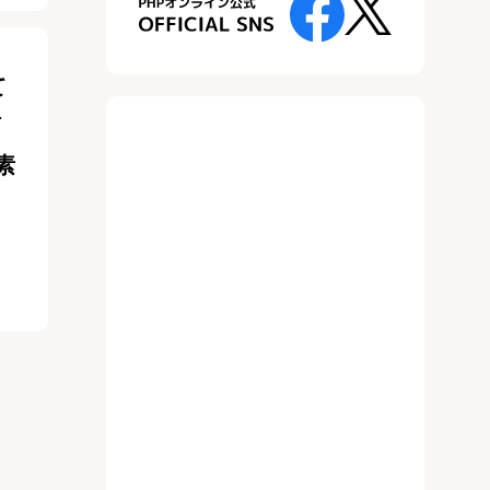
て
イ
素