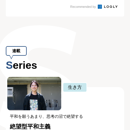
の方法
る3つの質問
Recommended by
連載
Series
生き方
平和を願うあまり、思考の沼で絶望する
絶望型平和主義