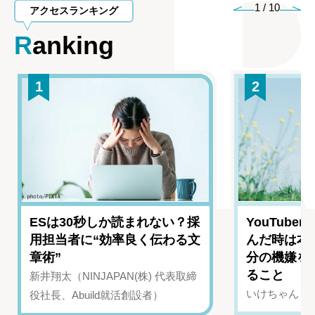
1
/
10
アクセスランキング
Ranking
1
2
ESは30秒しか読まれない？採
YouTub
用担当者に“効率良く伝わる文
んだ時は本
章術”
分の機嫌を
ること
新井翔太（NINJAPAN(株) 代表取締
いけちゃん（Yo
役社長、Abuild就活創設者）