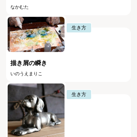
なかむた
生き方
描き屑の瞬き
いのうえまりこ
生き方