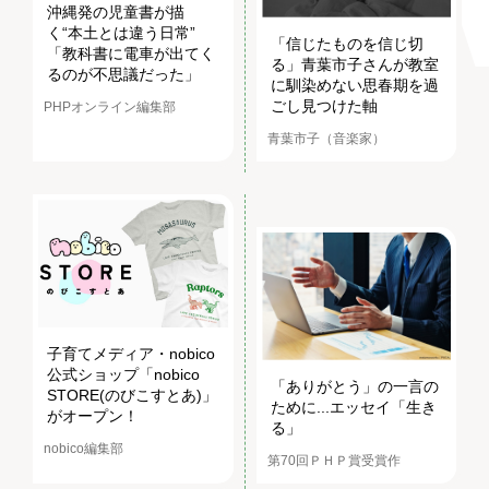
沖縄発の児童書が描
く“本土とは違う日常”
「信じたものを信じ切
「教科書に電車が出てく
る」青葉市子さんが教室
るのが不思議だった」
に馴染めない思春期を過
ごし見つけた軸
PHPオンライン編集部
青葉市子（音楽家）
子育てメディア・nobico
公式ショップ「nobico
「ありがとう」の一言の
STORE(のびこすとあ)」
ために...エッセイ「生き
がオープン！
る」
nobico編集部
第70回ＰＨＰ賞受賞作