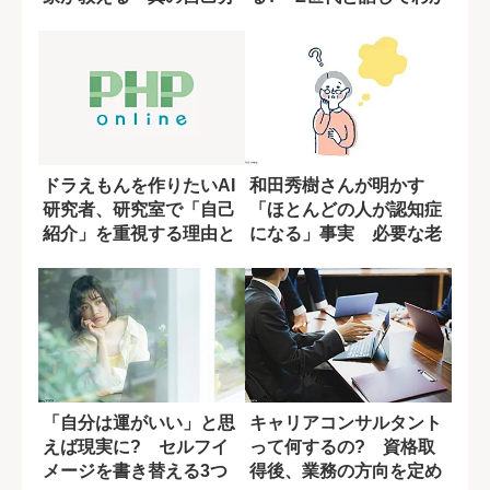
析」とは？
ったこと
ドラえもんを作りたいAI
和田秀樹さんが明かす
研究者、研究室で「自己
「ほとんどの人が認知症
紹介」を重視する理由と
になる」事実 必要な老
は？
後の準備とは?
「自分は運がいい」と思
キャリアコンサルタント
えば現実に? セルフイ
って何するの? 資格取
メージを書き替える3つ
得後、業務の方向を定め