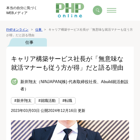
本当の自分に気づく
WEBメディア
PHPオンライン
仕事
キャリア構築サービス社長が「無意味な就活マナーも従う方
が得」だと語る理由
仕事
キャリア構築サービス社長が「無意味な
就活マナーも従う方が得」だと語る理由
新井翔太（NINJAPAN(株) 代表取締役社長、Abuild就活創設
者）
#新井翔太
#就職活動
#転職
2023年03月03日 公開
2024年12月16日 更新