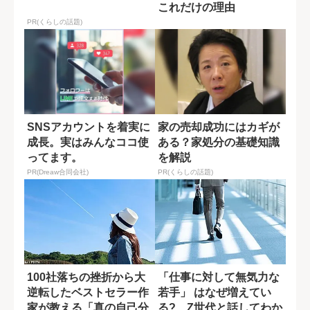
これだけの理由
PR(くらしの話題)
SNSアカウントを着実に
家の売却成功にはカギが
成長。実はみんなココ使
ある？家処分の基礎知識
ってます。
を解説
PR(Dreaw合同会社)
PR(くらしの話題)
100社落ちの挫折から大
「仕事に対して無気力な
逆転したベストセラー作
若手」 はなぜ増えてい
家が教える「真の自己分
る? Z世代と話してわか