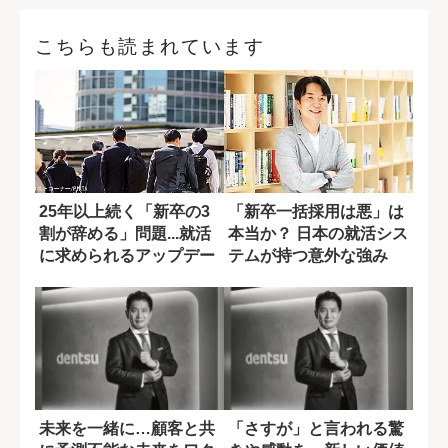
こちらも読まれています
25年以上続く「新卒の3
「新卒一括採用は悪」は
割が辞める」問題...就活
本当か？ 日本の就活シス
に求められるアップデー
テムが持つ意外な強み
トとは?
未来を一緒に…顧客と共
「さすが」と言われる驚