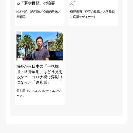
る「夢や目標」の強要
え”
鈴木裕介（内科医／心療内科医／
枡野俊明（禅寺の住職／大学教授
産業医）
／庭園デザイナー）
海外から日本の「一括採
用・終身雇用」はどう見え
るか？ コロナ禍で浮彫り
になった「違和感」
酒井潤（シリコンバレー・エンジ
ニア）