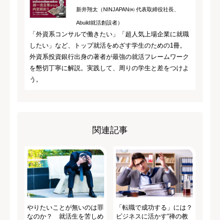
新井翔太（NINJAPAN㈱ 代表取締役社長、
Abuild就活創設者）
「外資系コンサルで働きたい」「超人気上場企業に就職
したい」など、トップ就活をめざす学生のための1冊。
外資系投資銀行出身の著者が最強の就活フレームワーク
を懇切丁寧に解説。実践して、周りの学生と差をつけよ
う。
関連記事
やりたいことが無いのは罪
「転職で成功する」には？
なのか？ 就活生を苦しめ
ビジネスに活かす“禅の教