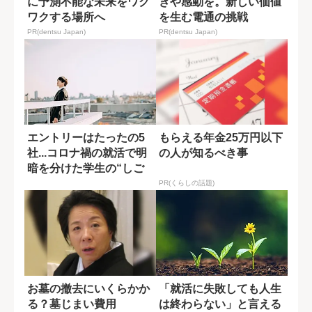
に予測不能な未来をワク
きや感動を。新しい価値
ワクする場所へ
を生む電通の挑戦
PR(dentsu Japan)
PR(dentsu Japan)
エントリーはたったの5
もらえる年金25万円以下
社...コロナ禍の就活で明
の人が知るべき事
暗を分けた学生の“しご
と観の差”
PR(くらしの話題)
お墓の撤去にいくらかか
「就活に失敗しても人生
る？墓じまい費用
は終わらない」と言える