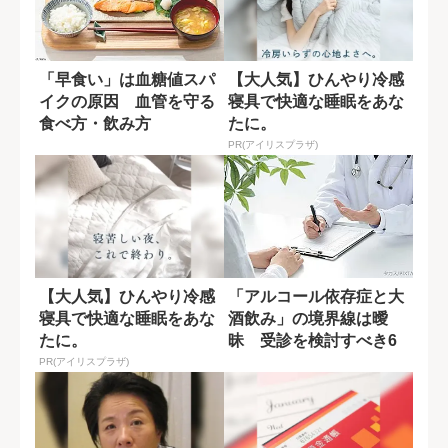
「早食い」は血糖値スパ
【大人気】ひんやり冷感
イクの原因 血管を守る
寝具で快適な睡眠をあな
食べ方・飲み方
たに。
PR(アイリスプラザ)
【大人気】ひんやり冷感
「アルコール依存症と大
寝具で快適な睡眠をあな
酒飲み」の境界線は曖
たに。
昧 受診を検討すべき6
つの基準
PR(アイリスプラザ)