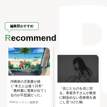
編集部おすすめ
Recommend
沖縄発の児童書が描
く“本土とは違う日常”
「信じたものを信じ切
「教科書に電車が出てく
る」青葉市子さんが教室
るのが不思議だった」
に馴染めない思春期を過
ごし見つけた軸
PHPオンライン編集部