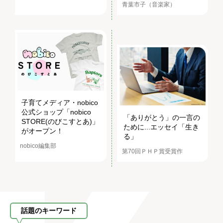
青葉市子（音楽家）
子育てメディア・nobico
公式ショップ「nobico
「ありがとう」の一言の
STORE(のびこすとあ)」
ために...エッセイ「生き
がオープン！
る」
nobico編集部
第70回ＰＨＰ賞受賞作
話題のキーワード