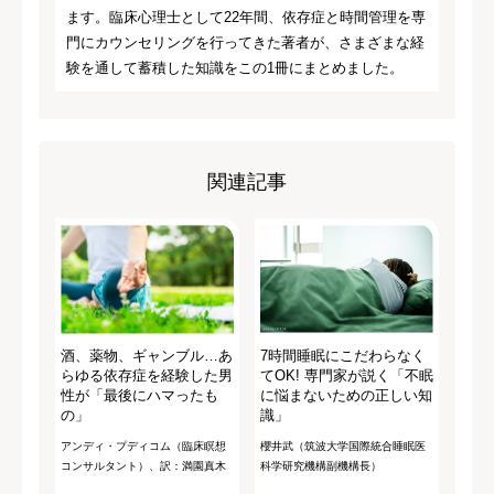
ます。臨床心理士として22年間、依存症と時間管理を専
門にカウンセリングを行ってきた著者が、さまざまな経
験を通して蓄積した知識をこの1冊にまとめました。
関連記事
酒、薬物、ギャンブル…あ
7時間睡眠にこだわらなく
らゆる依存症を経験した男
てOK! 専門家が説く「不眠
性が「最後にハマったも
に悩まないための正しい知
の」
識」
アンディ・プディコム（臨床瞑想
櫻井武（筑波大学国際統合睡眠医
コンサルタント）、訳：満園真木
科学研究機構副機構長）