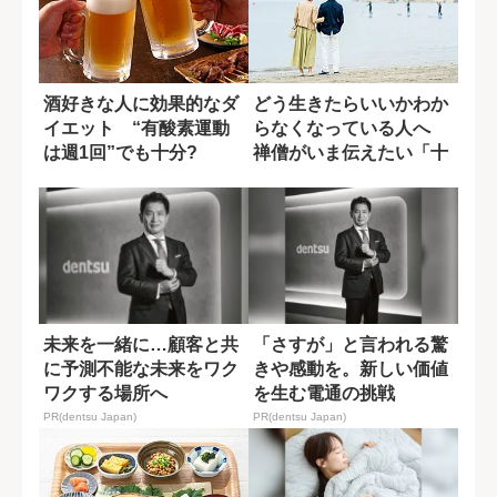
酒好きな人に効果的なダ
どう生きたらいいかわか
イエット “有酸素運動
らなくなっている人へ
は週1回”でも十分?
禅僧がいま伝えたい「十
重禁戒」の意味
未来を一緒に…顧客と共
「さすが」と言われる驚
に予測不能な未来をワク
きや感動を。新しい価値
ワクする場所へ
を生む電通の挑戦
PR(dentsu Japan)
PR(dentsu Japan)