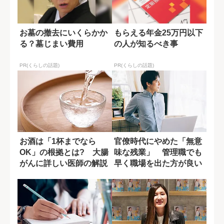
お墓の撤去にいくらかか
もらえる年金25万円以下
る？墓じまい費用
の人が知るべき事
PR(くらしの話題)
PR(くらしの話題)
お酒は「1杯までなら
官僚時代にやめた「無意
OK」の根拠とは? 大腸
味な残業」 管理職でも
がんに詳しい医師の解説
早く職場を出た方が良い
理由