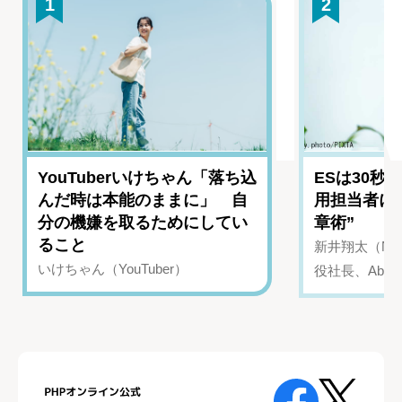
1
2
YouTuberいけちゃん「落ち込
ESは30秒
んだ時は本能のままに」 自
用担当者に
分の機嫌を取るためにしてい
章術”
ること
新井翔太（NIN
いけちゃん（YouTuber）
役社長、Abui