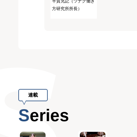
平賀充記（ツナグ働き
方研究所所長）
連載
Series