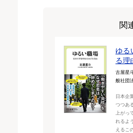
関
ゆる
る理
古屋星
般社団
日本企
つつあ
上がっ
れるよ
えるこ