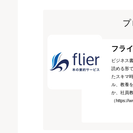
プ
フラ
ビジネス書
読める形
たスキマ
ル、教養
か、社員
（https://w