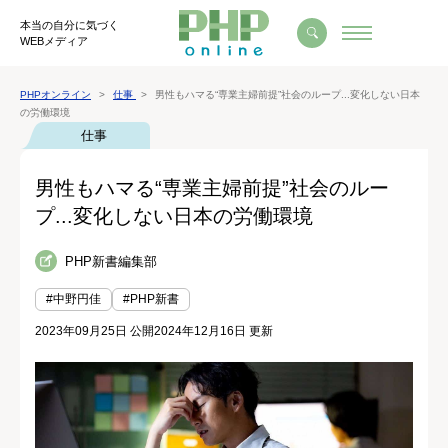
本当の自分に気づく
WEBメディア
PHPオンライン
仕事
男性もハマる“専業主婦前提”社会のループ...変化しない日本
の労働環境
仕事
男性もハマる“専業主婦前提”社会のルー
プ...変化しない日本の労働環境
PHP新書編集部
#中野円佳
#PHP新書
2023年09月25日 公開
2024年12月16日 更新