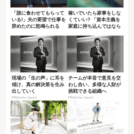
「誰に食わせてもらって
稼いでいたら家事をしな
いる!」夫の要望で仕事を
くていい? 「資本主義を
辞めたのに怒鳴られる
家庭に持ち込んではなら
妻...一つの...
ない」理由
現場の「生の声」に耳を
チームが本音で意見を交
傾け、真の解決策を生み
わし合い、多様な人財が
出していく
挑戦できる組織へ
PR(dentsu Japan)
PR(dentsu Japan)