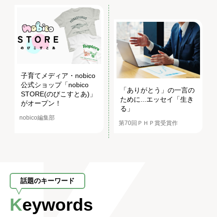
子育てメディア・nobico
公式ショップ「nobico
「ありがとう」の一言の
STORE(のびこすとあ)」
ために...エッセイ「生き
がオープン！
る」
nobico編集部
第70回ＰＨＰ賞受賞作
話題のキーワード
Keywords