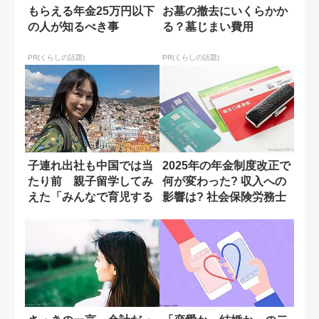
もらえる年金25万円以下
お墓の撤去にいくらかか
の人が知るべき事
る？墓じまい費用
PR(くらしの話題)
PR(くらしの話題)
子連れ出社も中国では当
2025年の年金制度改正で
たり前 親子留学してみ
何が変わった? 収入への
えた「みんなで育児する
影響は? 社会保険労務士
社会」
が解説