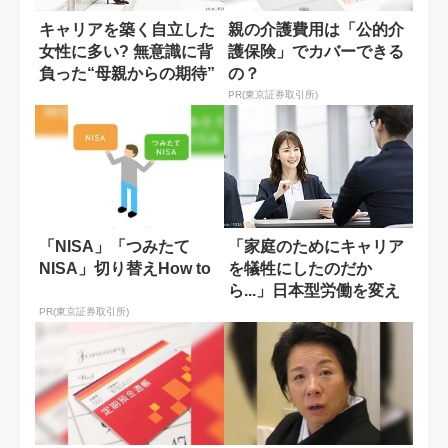
キャリアを築く自立した
親の介護費用は「公的介
女性に多い? 無意識に背
護保険」でカバーできる
負った“母親からの期待”
の？
PR(東京証券取引所)
「NISA」「つみたて
「家庭のためにキャリア
NISA」切り替えHow to
を犠牲にしたのだか
ら...」日本型労働を変え
た妻の一言
PR(東京証券取引所)