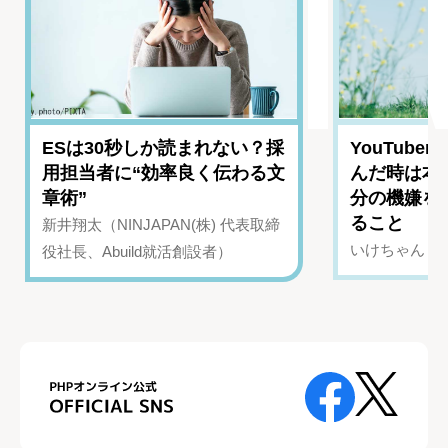
ESは30秒しか読まれない？採
YouTub
用担当者に“効率良く伝わる文
んだ時は本
章術”
分の機嫌を
ること
新井翔太（NINJAPAN(株) 代表取締
いけちゃん（Yo
役社長、Abuild就活創設者）