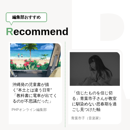
編集部おすすめ
Recommend
沖縄発の児童書が描
く“本土とは違う日常”
「信じたものを信じ切
「教科書に電車が出てく
る」青葉市子さんが教室
るのが不思議だった」
に馴染めない思春期を過
ごし見つけた軸
PHPオンライン編集部
青葉市子（音楽家）