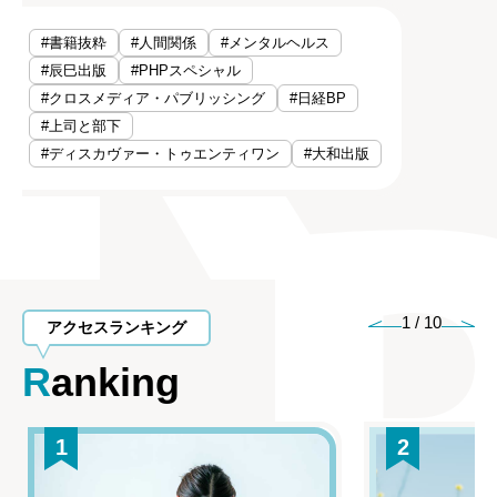
#書籍抜粋
#人間関係
#メンタルヘルス
#辰巳出版
#PHPスペシャル
#クロスメディア・パブリッシング
#日経BP
#上司と部下
#ディスカヴァー・トゥエンティワン
#大和出版
1
/
10
アクセスランキング
Ranking
1
2